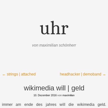
uhr
von maximilian schönherr
Menü
Zum Inhalt springen
Beitragsnavigation
←
strings | attached
headhacker | demoband
→
wikimedia will | geld
10. Dezember 2016
von
maximilian
immer am ende des jahres will die wikimedia geld.