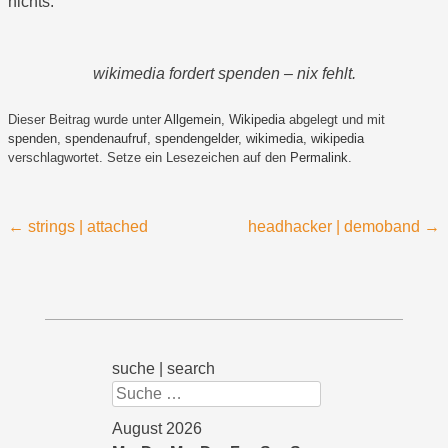
nichts.
wikimedia fordert spenden – nix fehlt.
Dieser Beitrag wurde unter
Allgemein
,
Wikipedia
abgelegt und mit
spenden
,
spendenaufruf
,
spendengelder
,
wikimedia
,
wikipedia
verschlagwortet. Setze ein Lesezeichen auf den
Permalink
.
Beitragsnavigation
←
strings | attached
headhacker | demoband
→
suche | search
Suchen
August 2026