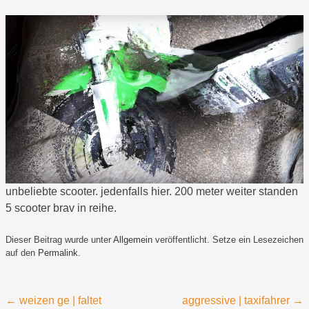
unbeliebte scooter. jedenfalls hier. 200 meter weiter standen
5 scooter brav in reihe.
Dieser Beitrag wurde unter
Allgemein
veröffentlicht. Setze ein Lesezeichen
auf den
Permalink
.
Beitragsnavigation
←
weizen ge | faltet
aggressive | taxifahrer
→