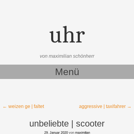
uhr
von maximilian schönherr
Menü
Zum Inhalt springen
Beitragsnavigation
←
weizen ge | faltet
aggressive | taxifahrer
→
unbeliebte | scooter
29. Januar 2020
von
maximilian