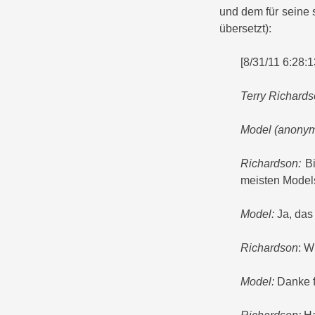
und dem für seine 
übersetzt):
[8/31/11 6:28:
Terry Richards
Model (anonym
Richardson:
Bi
meisten Model
Model:
Ja, das 
Richardson
: W
Model:
Danke f