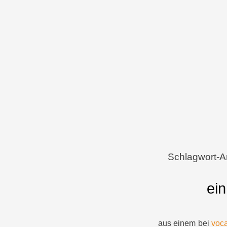
Menü
Zum Inhalt springen
Schlagwort-A
ein
aus einem bei
voca