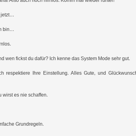
ha! Also auch noch hirnlos. Komm mal wieder runter!
 jetzt…
h bin…
rnlos.
d wen fickst du dafür? Ich kenne das System Mode sehr gut.
h respektiere Ihre Einstellung. Alles Gute, und Glückwuns
 wirst es nie schaffen.
nfache Grundregeln.