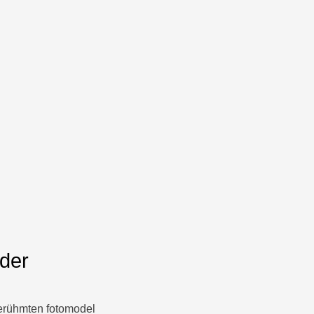
eder
erühmten fotomodel