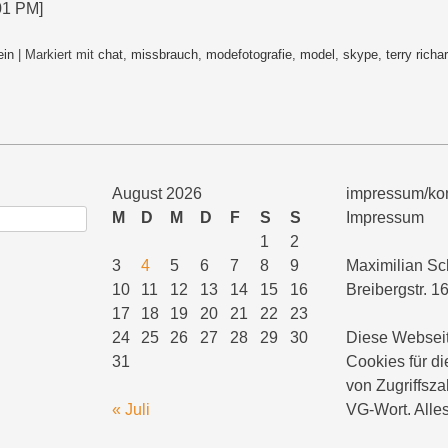
01 PM]
ein
|
Markiert mit
chat
,
missbrauch
,
modefotografie
,
model
,
skype
,
terry richa
August 2026
impressum/kon
M
D
M
D
F
S
S
Impressum
1
2
3
4
5
6
7
8
9
Maximilian Sc
10
11
12
13
14
15
16
Breibergstr. 1
17
18
19
20
21
22
23
24
25
26
27
28
29
30
Diese Webseit
31
Cookies für di
von Zugriffsza
« Juli
VG-Wort. Alles