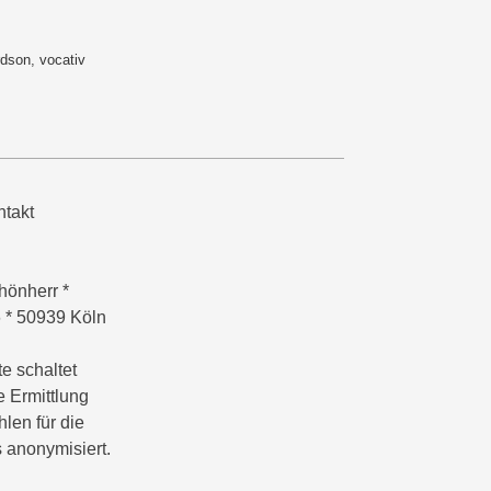
rdson
,
vocativ
takt
hönherr *
6 * 50939 Köln
e schaltet
e Ermittlung
hlen für die
 anonymisiert.