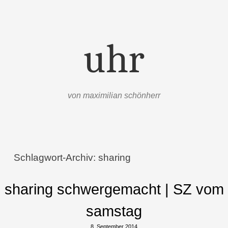
uhr
von maximilian schönherr
Menü
Zum Inhalt springen
Schlagwort-Archiv:
sharing
sharing schwergemacht | SZ vom
samstag
8. September 2014