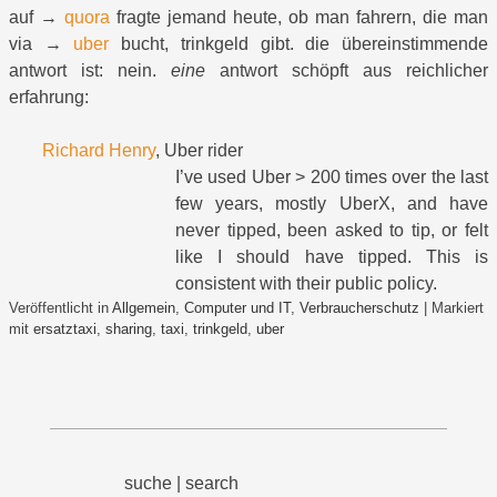
auf →
quora
fragte jemand heute, ob man fahrern, die man
via →
uber
bucht, trinkgeld gibt. die übereinstimmende
antwort ist: nein.
eine
antwort schöpft aus reichlicher
erfahrung:
Richard Henry
,
Uber rider
I’ve used Uber > 200 times over the last
few years, mostly UberX, and have
never tipped, been asked to tip, or felt
like I should have tipped. This is
consistent with their public policy.
Veröffentlicht in
Allgemein
,
Computer und IT
,
Verbraucherschutz
|
Markiert
mit
ersatztaxi
,
sharing
,
taxi
,
trinkgeld
,
uber
suche | search