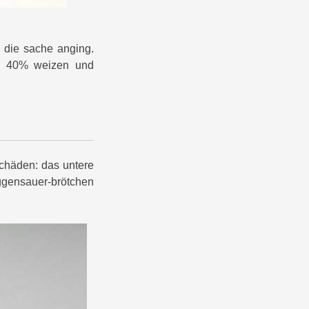
h die sache anging.
te 40% weizen und
schäden: das untere
ggensauer-brötchen