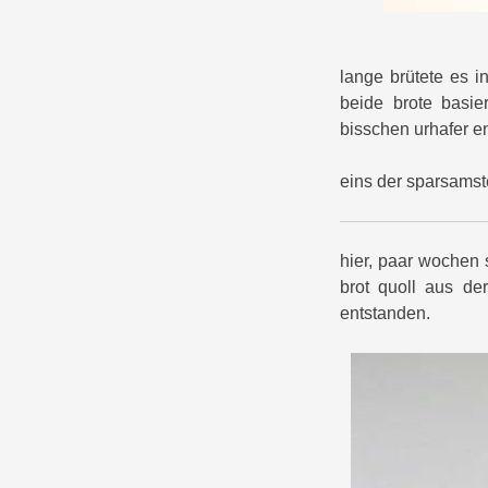
lange brütete es i
beide brote basie
bisschen urhafer en
eins der sparsamst
hier, paar wochen 
brot quoll aus de
entstanden.