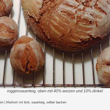
roggensauerteig. oben mit 40% weizen und 10% dinkel
ein
|
Markiert mit
brot
,
sauerteig
,
selber backen