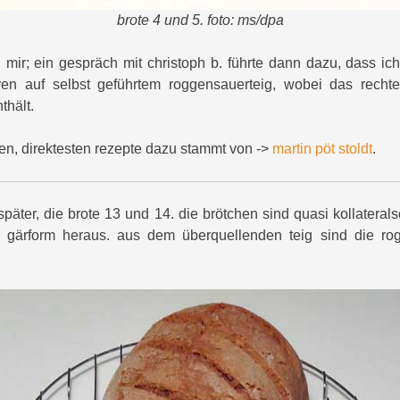
brote 4 und 5. foto: ms/dpa
n mir; ein gespräch mit christoph b. führte dann dazu, dass ic
ren auf selbst geführtem roggensauerteig, wobei das rech
thält.
en, direktesten rezepte dazu stammt von ->
martin pöt stoldt
.
später, die brote 13 und 14. die brötchen sind quasi kollateral
r gärform heraus. aus dem überquellenden teig sind die ro