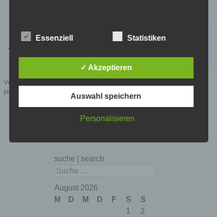
Essenziell
Statistiken
✓ Akzeptieren
Veröffentlicht in
Allgemein
,
Historisches
,
Wikipedia
|
Markiert mit
rechte
propaganda
,
revertieren
,
sichten
,
vandalismus
,
wikipedia
Auswahl speichern
Personalisieren
suche | search
Suchen
August 2026
M
D
M
D
F
S
S
1
2