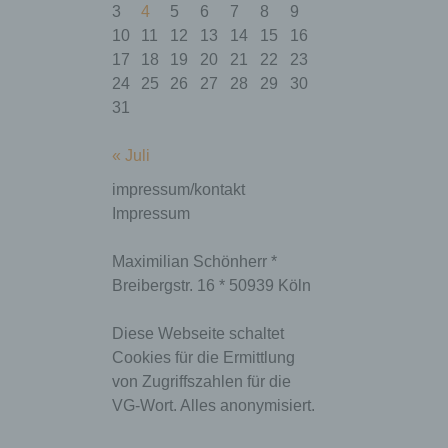
3
4
5
6
7
8
9
10
11
12
13
14
15
16
17
18
19
20
21
22
23
24
25
26
27
28
29
30
31
« Juli
Name
Zweck
Gültigkeit
impressum/kontakt
Dieses Cookie
ermittelt, ob die
Impressum
Verwendung von
Cookies im
Maximilian Schönherr *
Browser
deaktiviert wurde.
Breibergstr. 16 * 50939 Köln
wordpress_te
Speicherdauer:
Session
st_cookie
Bis zum Ende der
Diese Webseite schaltet
Browsersitzung
(wird beim
Cookies für die Ermittlung
Schließen Ihres
von Zugriffszahlen für die
Internet-Browsers
VG-Wort. Alles anonymisiert.
gelöscht).
Dieses Cookie