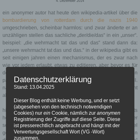
4. Dezember 2014
ein anonymer autor hat heute den wikipedia-artikel über die
bombardierung von rotterdam durch die nazis 1940
umgeschrieben, scheinbar harmlos: und zwar änderte er an
unzähligen stellen das sachliche „der/die/das“ in ein „unser“.
beispiel: „die wehrmacht tat das und das“ stand dann da:
„unsere wehrmacht tat das und das.“ in der wikipedia gibt es
seit einigen jahren einen mechanismus, der es zwar nach
wie vor jedem erlaubt, etwas zu editieren, aber bevor es für
den rest der welt sichtbar wird, muss es jemand, der schon
Datenschutzerklärung
paar monate dabei ist, gesichtet wird. so auch in diesem fall.
Stand: 13.04.2025
natürlich hat der sichtende kollege die änderungen nicht
akzeptiert und zurückgesetzt.
Dieser Blog enthält keine Werbung, und er setzt
(abgesehen von den technisch notwendigen
hier der screenshot dieses vorgangs: links und rechts
Cookies) nur
ein
Cookie, nämlich zur
anonymen
hervorgehoben die dinge, die sich ändern. das kann jeder
Registrierung der Zugriffe auf diese Seite. Diese
selbst ausprobieren. einfach auf einen beliebigen artikel
ist presserechtlich angebracht und hängt mit der
Verwertungsgesellschaft Wort (VG -Wort)
gehen, oben rechts „versionsgeschichte“ anklicken und dann
zusammen.