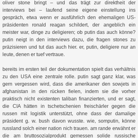
oliver stone bringt – und das trägt zur direktheit der
interviews bei – laufend seine eigene einstellung ins
gespräch, etwa wenn er ausführlich den ehemaligen US-
präsidenten ronald reagan schildert, der angeblich ein
meister war, dinge zu deligieren; ob putin das auch könne?
putin neigt in den interviews dazu, die fragen stones zu
präzisieren und tut das auch hier. er, putin, deligiere nur an
leute, denen er tuef vertraue.
bereits im ersten teil der dokumentation spielt das verhältnis
zu den USA eine zentrale rolle. putin sagt ganz klar, was
gern vergessen wird, dass die amerikaner den sowjets in
afghanistan in den rücken fielen, indem sie die vorher
praktisch nicht existenten taliban finanzierten, und er sagt,
die CIA hätten in tschetschenien freischärler gegen die
russen mit logistik unterstützt, ohne dass der damalige
präsident g. w. bush davon wusste. wie, somputin, könne
russland solch einer nation nich trauen. am rande erwähnt er
die am bruttosozialprodukt gemessen solide russische