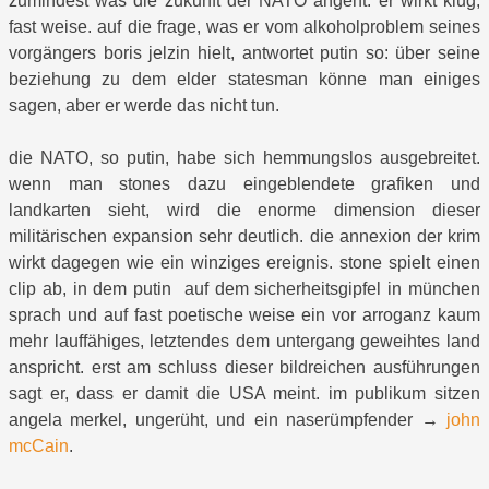
zumindest was die zukunft der NATO angeht. er wirkt klug,
fast weise. auf die frage, was er vom alkoholproblem seines
vorgängers boris jelzin hielt, antwortet putin so: über seine
beziehung zu dem elder statesman könne man einiges
sagen, aber er werde das nicht tun.
die NATO, so putin, habe sich hemmungslos ausgebreitet.
wenn man stones dazu eingeblendete grafiken und
landkarten sieht, wird die enorme dimension dieser
militärischen expansion sehr deutlich. die annexion der krim
wirkt dagegen wie ein winziges ereignis. stone spielt einen
clip ab, in dem putin auf dem sicherheitsgipfel in münchen
sprach und auf fast poetische weise ein vor arroganz kaum
mehr lauffähiges, letztendes dem untergang geweihtes land
anspricht. erst am schluss dieser bildreichen ausführungen
sagt er, dass er damit die USA meint. im publikum sitzen
angela merkel, ungerüht, und ein naserümpfender →
john
mcCain
.