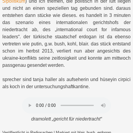
5/politikum
) und ich themen, die politisch in der luft liegen
und nicht an einen speziellen tag gebunden sind. daraus
entstehen dann stücke wie dieses. es handelt in 3 minuten
das szenario eines internationalen gerichtshofs der
niedertracht ab, des „international court for infamous
leaders“. der türkische staatschef erdogan ist da ebenso
vertreten wie putin, g.w. bush, kohl, blair. das stück entstand
schon im herbst 2013, verliert nun aber angesichts des
ukraine-konflikts seine zeitlosigkeit und konnte am mittwoch
passgenau gesendet werden.
sprecher sind tanja haller als aufseherin und hüseyin cirpici
als koch in der untersuchungshaftkantine.
dramolett „gericht für niedertracht“
Veröffentlicht in
Radiosachen
|
Markiert mit
blair
,
bush
,
erdogan
,