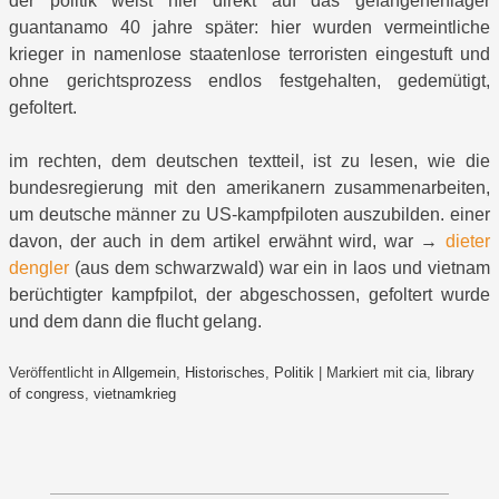
der politik weist hier direkt auf das gefangenenlager
guantanamo 40 jahre später: hier wurden vermeintliche
krieger in namenlose staatenlose terroristen eingestuft und
ohne gerichtsprozess endlos festgehalten, gedemütigt,
gefoltert.
im rechten, dem deutschen textteil, ist zu lesen, wie die
bundesregierung mit den amerikanern zusammenarbeiten,
um deutsche männer zu US-kampfpiloten auszubilden. einer
davon, der auch in dem artikel erwähnt wird, war →
dieter
dengler
(aus dem schwarzwald) war ein in laos und vietnam
berüchtigter kampfpilot, der abgeschossen, gefoltert wurde
und dem dann die flucht gelang.
Veröffentlicht in
Allgemein
,
Historisches
,
Politik
|
Markiert mit
cia
,
library
of congress
,
vietnamkrieg