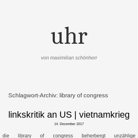
uhr
von maximilian schönherr
Menü
Zum Inhalt springen
Schlagwort-Archiv:
library of congress
linkskritik an US | vietnamkrieg
14. Dezember 2017
die library of congress beherbergt unzählige