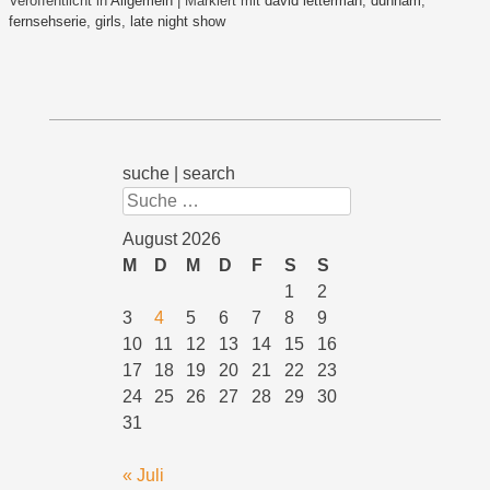
Veröffentlicht in
Allgemein
|
Markiert mit
david letterman
,
dunham
,
fernsehserie
,
girls
,
late night show
suche | search
Suchen
August 2026
M
D
M
D
F
S
S
1
2
3
4
5
6
7
8
9
10
11
12
13
14
15
16
17
18
19
20
21
22
23
24
25
26
27
28
29
30
31
« Juli