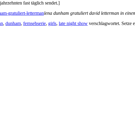
ahrzehnten fast täglich sendet.]
lena dunham gratuliert david letterman in eine
an
,
dunham
,
fernsehserie
,
girls
,
late night show
verschlagwortet. Setze 