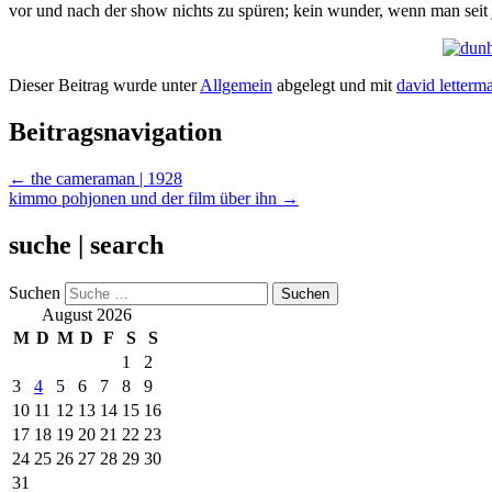
vor und nach der show nichts zu spüren; kein wunder, wenn man seit j
Dieser Beitrag wurde unter
Allgemein
abgelegt und mit
david letterm
Beitragsnavigation
←
the cameraman | 1928
kimmo pohjonen und der film über ihn
→
suche | search
Suchen
August 2026
M
D
M
D
F
S
S
1
2
3
4
5
6
7
8
9
10
11
12
13
14
15
16
17
18
19
20
21
22
23
24
25
26
27
28
29
30
31