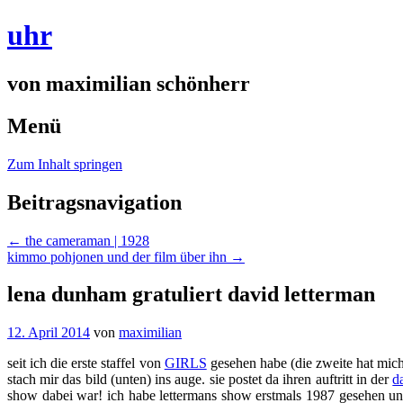
uhr
von maximilian schönherr
Menü
Zum Inhalt springen
Beitragsnavigation
←
the cameraman | 1928
kimmo pohjonen und der film über ihn
→
lena dunham gratuliert david letterman
12. April 2014
von
maximilian
seit ich die erste staffel von
GIRLS
gesehen habe (die zweite hat mich 
stach mir das bild (unten) ins auge. sie postet da ihren auftritt in der
d
show dabei war! ich habe lettermans show erstmals 1987 gesehen und