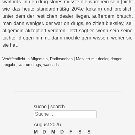
warlords. in den drug stores müsste die ware rein sein (nicht
wie das heute standardmäßig 20%e kokain) und preislich
unter dem der restlichen dealer liegen. außerdem braucht
man dann weniger. der war on drugs, so zitiert bleksley, sei
allgemein akzeptiert verloren, jetzt sagt er, wenn sein seine
tochter drogen nimmt, dann möchte gern wissen, woher sie
sie hat.
Veröffentlicht in
Allgemein
,
Radiosachen
|
Markiert mit
dealer
,
drogen
,
freigabe
,
war on drugs
,
warloads
suche | search
Suchen
August 2026
M
D
M
D
F
S
S