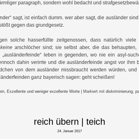
ärmliger paragraph, sondern wohl bedacht und strafgesetzbewäh
nder“ sagt, ist einfach dumm. wer aber sagt, die ausländer sin
erstößt gegen das grundgesetz.
gen solche hasserfüllte zeitgenossen, dass natürlich viel
t
keine
arschlöcher sind; sie selbst aber, die das behaupten,
 „ausländerfeinde“ leben in gegenden, wo nie ein asyl-suc
ennoch dahin verirrte und die ausländerfeinde angst vor ihm 
dchen von dem ausländer missbraucht werden würden, und 
änderfeinden ganz bayerisch sagen: geht scheißen!
ein
,
Exzellente und weniger exzellente Worte
|
Markiert mit
diskriminierung
,
p
reich übern | teich
24. Januar 2017