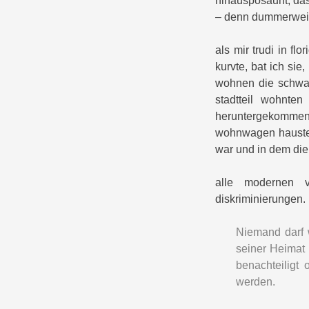
hinausposaunt, das
– denn dummerweise,
als mir trudi in fl
kurvte, bat ich si
wohnen die schwar
stadtteil wohnten
heruntergekommenen
wohnwagen hauste, 
war und in dem die
alle modernen ve
diskriminierungen. 
Niemand darf 
seiner Heimat 
benachteiligt
werden.