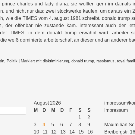
prince charles und lady diana. sie wollten gern im damals i
, und nicht nur das: zwei stockwerke kaufen, um daraus ein 
ch, wie die TIMES vom 4. august 1981 schreibt. donald trump se
 der offenbar nie zustande kam. interessant auch der let
el der TIMES, in dem donald trump erwähnt wird: arbeiter s
die weiß dominierte arbeiterschaft an dieser und an anderer bau
ein
,
Politik
|
Markiert mit
diskriminierung
,
donald trump
,
rassismus
,
royal fami
August 2026
impressum/kon
M
D
M
D
F
S
S
Impressum
1
2
3
4
5
6
7
8
9
Maximilian Sc
10
11
12
13
14
15
16
Breibergstr. 1