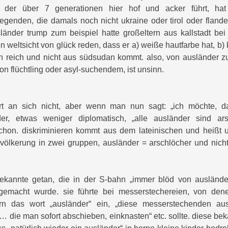
 der über 7 generationen hier hof und acker führt, hat s
egenden, die damals noch nicht ukraine oder tirol oder fland
länder trump zum beispiel hatte großeltern aus kallstadt be
n weltsicht von glück reden, dass er a) weiße hautfarbe hat, b) k
reich und nicht aus südsudan kommt. also, von ausländer zu 
von flüchtling oder asyl-suchendem, ist unsinn.
ert an sich nicht, aber wenn man nun sagt: „ich möchte, d
der, etwas weniger diplomatisch, „alle ausländer sind ar
 schon. diskriminieren kommt aus dem lateinischen und heißt 
evölkerung in zwei gruppen, ausländer = arschlöcher und nicht
ekannte getan, die in der S-bahn „immer blöd von ausländ
ngemacht wurde. sie führte bei messerstechereien, von den
rn das wort „ausländer“ ein, „diese messerstechenden aus
 die man sofort abschieben, einknasten“ etc. sollte. diese beka