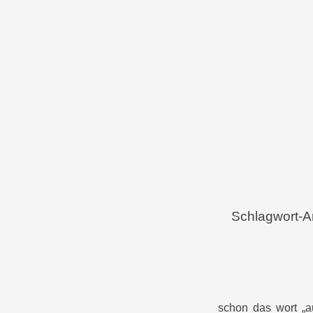
Menü
Zum Inhalt springen
Schlagwort-A
schon das wort „au