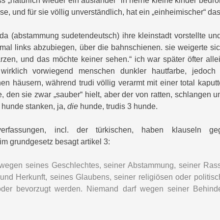
s „natürlich wieder ein ausländer“ in herne kleine kinder bedro
 und für sie völlig unverständlich, hat ein „einheimischer“ das
orida (abstammung sudetendeutsch) ihre kleinstadt vorstellte u
e, mal links abzubiegen, über die bahnschienen. sie weigerte si
zen, und das möchte keiner sehen.“ ich war später öfter alle
 wirklich vorwiegend menschen dunkler hautfarbe, jedoch 
 häusern, während trudi völlig verarmt mit einer total kaputt
den sie zwar „sauber“ hielt, aber der von ratten, schlangen 
 hunde stanken, ja,
die
hunde, trudis 3 hunde.
rfassungen, incl. der türkischen, haben klauseln geg
im grundgesetz besagt artikel 3:
wegen seines Geschlechtes, seiner Abstammung, seiner Rass
und Herkunft, seines Glaubens, seiner religiösen oder polit
 oder bevorzugt werden. Niemand darf wegen seiner Behinde