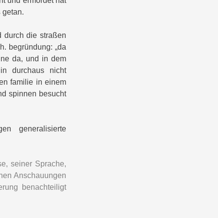
ht und ermordet hat
 getan.
nd durch die straßen
ch. begründung: „da
ine da, und in dem
in durchaus nicht
en familie in einem
und spinnen besucht
en generalisierte
e, seiner Sprache,
ischen Anschauungen
rung benachteiligt