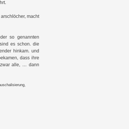
rt.
d arschlöcher, macht
e der so genannten
 sind es schon. die
hender hinkam. und
bekamen, dass ihre
zwar alle, … dann
auschalisierung
,