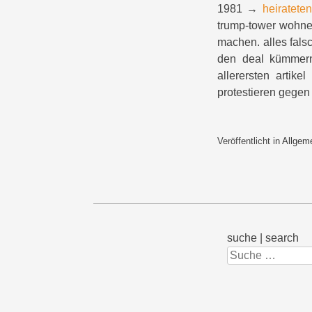
1981 →
heirateten
trump-tower wohnen
machen. alles fals
den deal kümmern,
allerersten artik
protestieren gegen 
Veröffentlicht in
Allgem
suche | search
Suchen