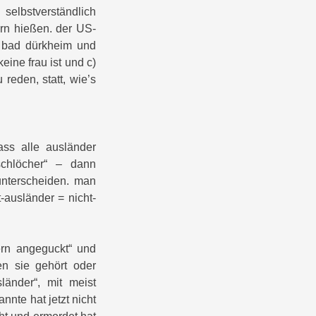
elbstverständlich
ern hießen. der US-
i bad dürkheim und
eine frau ist und c)
reden, statt, wie’s
ass alle ausländer
schlöcher“ – dann
unterscheiden. man
-ausländer = nicht-
ern angeguckt“ und
en sie gehört oder
länder“, mit meist
nnte hat jetzt nicht