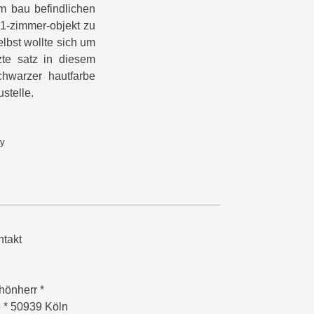
m bau befindlichen
21-zimmer-objekt zu
lbst wollte sich um
zte satz in diesem
chwarzer hautfarbe
stelle.
ly
takt
hönherr *
6 * 50939 Köln