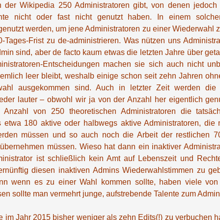
n der Wikipedia 250 Administratoren gibt, von denen jedoch 
te nicht oder fast nicht genutzt haben. In einem solchen
genutzt werden, um jene Administratoren zu einer Wiederwahl 
0-Tages-Frist zu de-administrieren. Was nützen uns Administra
min sind, aber de facto kaum etwas die letzten Jahre über ge
inistratoren-Entscheidungen machen sie sich auch nicht unbe
emlich leer bleibt, weshalb einige schon seit zehn Jahren o
erwahl ausgekommen sind. Auch in letzter Zeit werden di
eder lauter – obwohl wir ja von der Anzahl her eigentlich g
e Anzahl von 250 theoretischen Administratoren die tatsächl
es etwa 180 aktive oder halbwegs aktive Administratoren, die 
erden müssen und so auch noch die Arbeit der restlichen 7
tübernehmen müssen. Wieso hat dann ein inaktiver Administra
nistrator ist schließlich kein Amt auf Lebenszeit und Recht
vernünftig diesen inaktiven Admins Wiederwahlstimmen zu ge
enn wenn es zu einer Wahl kommen sollte, haben viele von
en sollte man vermehrt junge, aufstrebende Talente zum Admini
e im Jahr 2015 bisher weniger als zehn Edits(!) zu verbuchen h