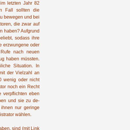
im letzten Jahr 82
 Fall sollten die
zu bewegen und bei
toren, die zwar auf
tan haben? Aufgrund
liebt, sodass ihre
hne erzwungene oder
e Rufe nach neuen
enug haben müssten.
iche Situation. In
mit der Vielzahl an
0 wenig oder nicht
tor noch ein Recht
e verpflichten eben
ben und sie zu de-
 ihnen nur geringe
strator wählen.
aben, sind (mit Link