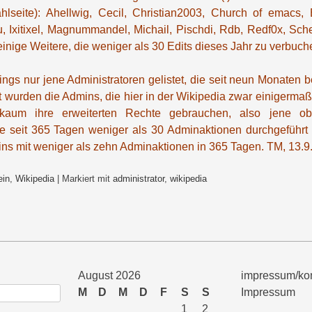
hlseite): Ahellwig, Cecil, Christian2003, Church of emacs,
, Ixitixel, Magnummandel, Michail, Pischdi, Rdb, Redf0x, Scher
inige Weitere, die weniger als 30 Edits dieses Jahr zu verbuc
ings nur jene Administratoren gelistet, die seit neun Monaten b
 wurden die Admins, die hier in der Wikipedia zwar einigermaße
 kaum ihre erweiterten Rechte gebrauchen, also jene o
ie seit 365 Tagen weniger als 30 Adminaktionen durchgeführt
ns mit weniger als zehn Adminaktionen in 365 Tagen. TM, 13.9
ein
,
Wikipedia
|
Markiert mit
administrator
,
wikipedia
August 2026
impressum/kon
M
D
M
D
F
S
S
Impressum
1
2