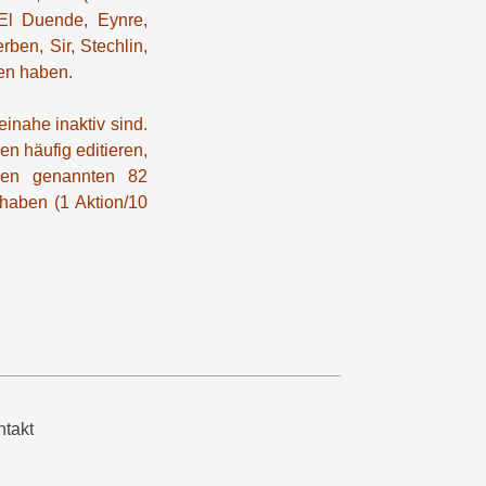
 El Duende, Eynre,
ben, Sir, Stechlin,
hen haben.
einahe inaktiv sind.
n häufig editieren,
ben genannten 82
 haben (1 Aktion/10
.
takt