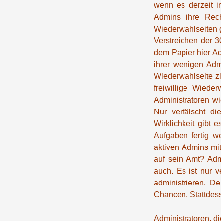
wenn es derzeit i
Admins ihre Rech
Wiederwahlseiten 
Verstreichen der 3
dem Papier hier Ad
ihrer wenigen Adm
Wiederwahlseite zi
freiwillige Wied
Administratoren wi
Nur verfälscht di
Wirklichkeit gibt 
Aufgaben fertig w
aktiven Admins mi
auf sein Amt? Admi
auch. Es ist nur 
administrieren. D
Chancen. Stattdess
Administratoren, di