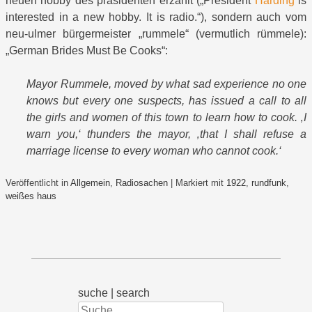
neuen hobby des präsidenten erzählt („President
Harding
is
interested in a new hobby. It is radio.“), sondern auch vom
neu-ulmer bürgermeister „rummele“ (vermutlich rümmele):
„German Brides Must Be Cooks“:
Mayor Rummele, moved by what sad experience no one
knows but every one suspects, has issued a call to all
the girls and women of this town to learn how to cook. ‚I
warn you,‘ thunders the mayor, ‚that I shall refuse a
marriage license to every woman who cannot cook.‘
Veröffentlicht in
Allgemein
,
Radiosachen
|
Markiert mit
1922
,
rundfunk
,
weißes haus
suche | search
Suchen