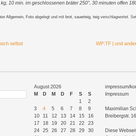
 kg, 10 min. im geschlossenen bräter 250°, 30 minuten offen 18
nter
Allgemein
,
Foto
abgelegt und mit
brot
,
sauerteig
,
teig
verschlagwortet. Se
sich selbst
WP:TF | und ande
August 2026
impressum/kon
M
D
M
D
F
S
S
Impressum
1
2
3
4
5
6
7
8
9
Maximilian Sc
10
11
12
13
14
15
16
Breibergstr. 1
17
18
19
20
21
22
23
24
25
26
27
28
29
30
Diese Webseit