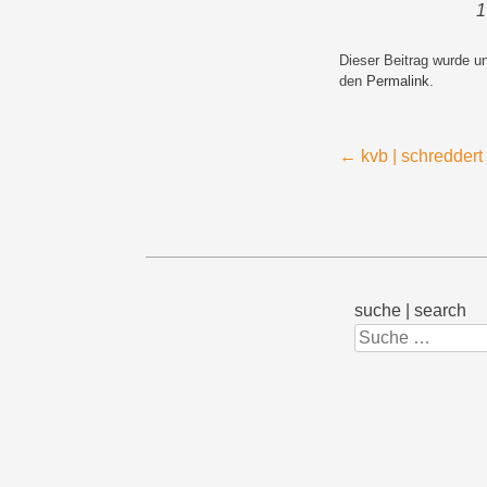
1
Dieser Beitrag wurde u
den
Permalink
.
Beitragsnavigation
←
kvb | schreddert 
suche | search
Suchen