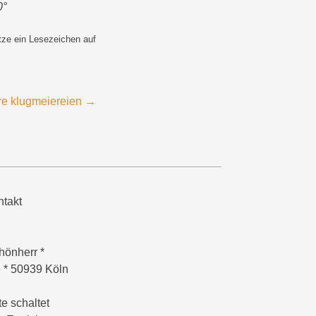
0°
tze ein Lesezeichen auf
re klugmeiereien
→
takt
hönherr *
6 * 50939 Köln
e schaltet