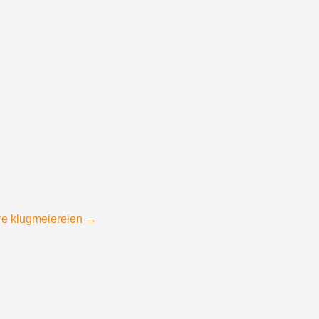
re klugmeiereien
→