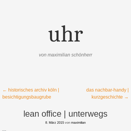
uhr
von maximilian schönherr
Menü
Zum Inhalt springen
Beitragsnavigation
←
historisches archiv köln |
das nachbar-handy |
besichtigungsbaugrube
kurzgeschichte
→
lean office | unterwegs
8. März 2015
von
maximilian