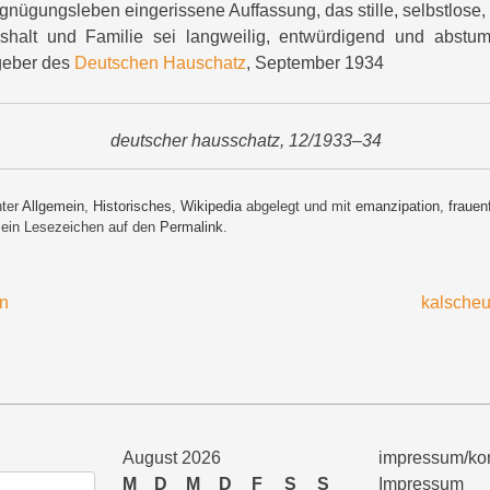
ügungsleben eingerissene Auffassung, das stille, selbstlose,
shalt und Familie sei langweilig, entwürdigend und abstump
geber des
Deutschen Hauschatz
, September 1934
deutscher hausschatz, 12/1933–34
nter
Allgemein
,
Historisches
,
Wikipedia
abgelegt und mit
emanzipation
,
frauen
 ein Lesezeichen auf den
Permalink
.
en
kalscheu
August 2026
impressum/kon
M
D
M
D
F
S
S
Impressum