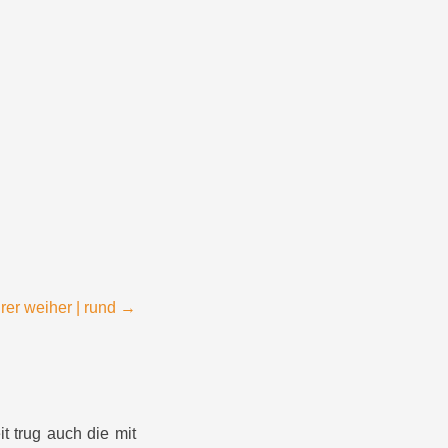
rer weiher | rund
→
t trug auch die mit