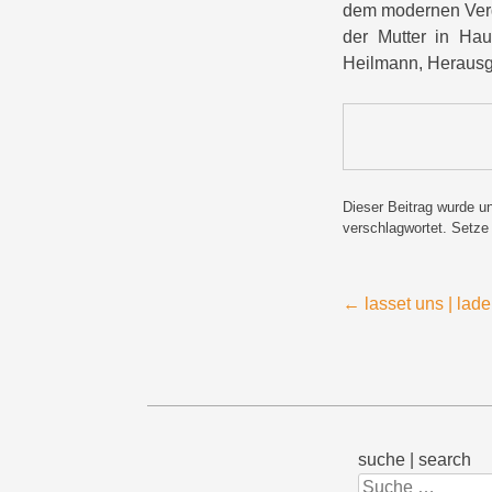
dem modernen Vergn
der Mutter in Hau
Heilmann, Heraus
Dieser Beitrag wurde u
verschlagwortet. Setze
Beitragsnavigation
←
lasset uns | lad
suche | search
Suchen