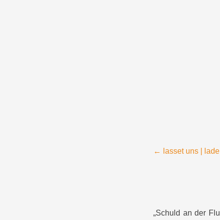
Menü
Zum Inhalt springen
Beitragsnavigation
←
lasset uns | lad
„Schuld an der Flu