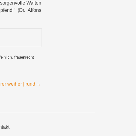
 sorgenvolle Walten
fend.“ (Dr. Alfons
feinlich
,
frauenrecht
rer weiher | rund
→
takt