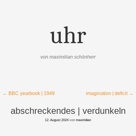
uhr
von maximilian schönherr
Menü
Zum Inhalt springen
Beitragsnavigation
←
BBC yearbook | 1949
imagination | deficit
→
abschreckendes | verdunkeln
12. August 2024
von
maximilian