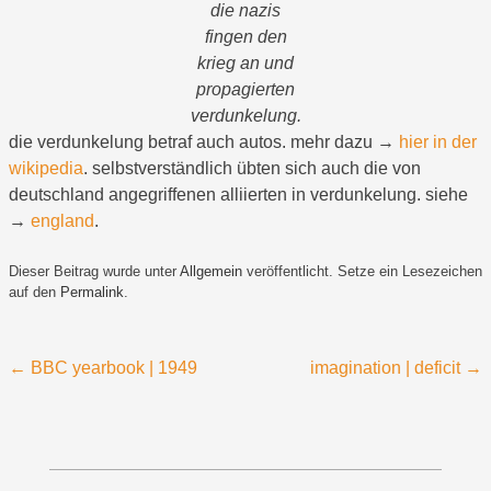
die nazis
fingen den
krieg an und
propagierten
verdunkelung.
die verdunkelung betraf auch autos. mehr dazu →
hier in der
wikipedia
. selbstverständlich übten sich auch die von
deutschland angegriffenen alliierten in verdunkelung. siehe
→
england
.
Dieser Beitrag wurde unter
Allgemein
veröffentlicht. Setze ein Lesezeichen
auf den
Permalink
.
Beitragsnavigation
←
BBC yearbook | 1949
imagination | deficit
→