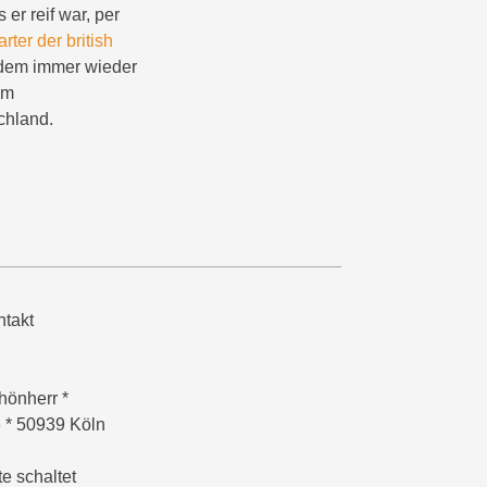
 er reif war, per
arter der british
itdem immer wieder
im
schland.
takt
hönherr *
6 * 50939 Köln
e schaltet