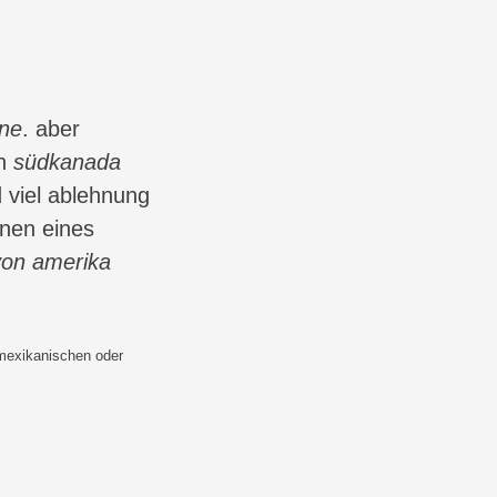
ine
. aber
n
südkanada
 viel ablehnung
nnen eines
von amerika
 mexikanischen oder