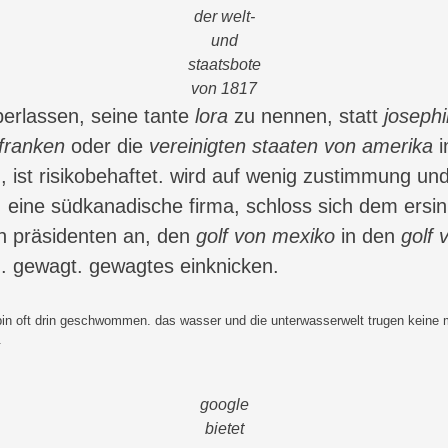
der welt-
und
staatsbote
von 1817
berlassen, seine tante
lora
zu nennen, statt
joseph
franken
oder die
vereinigten staaten von amerika
i
ist risikobehaftet. wird auf wenig zustimmung und
, eine südkanadische firma, schloss sich dem ersi
n präsidenten an, den
golf von mexiko
in den
golf 
 gewagt. gewagtes einknicken.
in oft drin geschwommen. das wasser und die unterwasserwelt trugen keine
.
google
bietet