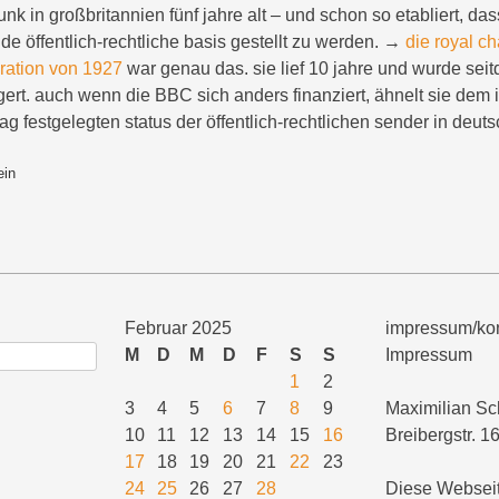
nk in großbritannien fünf jahre alt – und schon so etabliert, dass
ide öffentlich-rechtliche basis gestellt zu werden. →
die royal ch
ration von 1927
war genau das. sie lief 10 jahre und wurde se
gert. auch wenn die BBC sich anders finanziert, ähnelt sie dem 
ag festgelegten status der öffentlich-rechtlichen sender in deut
ein
Februar 2025
impressum/kon
M
D
M
D
F
S
S
Impressum
1
2
3
4
5
6
7
8
9
Maximilian Sc
10
11
12
13
14
15
16
Breibergstr. 1
17
18
19
20
21
22
23
24
25
26
27
28
Diese Webseit