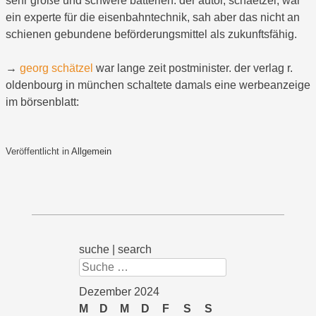
sehr große und schwere batterien. der autor, schaetzel, war
ein experte für die eisenbahntechnik, sah aber das nicht an
schienen gebundene beförderungsmittel als zukunftsfähig.
→
georg schätzel
war lange zeit postminister. der verlag r.
oldenbourg in münchen schaltete damals eine werbeanzeige
im börsenblatt:
Veröffentlicht in
Allgemein
suche | search
Suchen
Dezember 2024
M
D
M
D
F
S
S