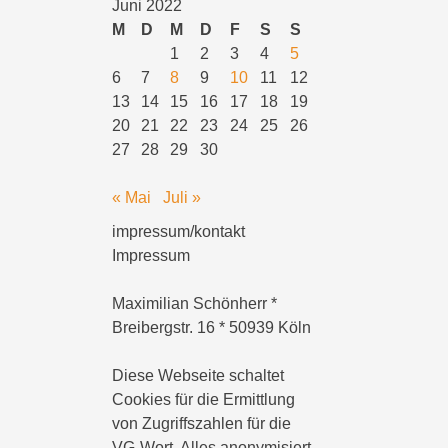
Juni 2022
M
D
M
D
F
S
S
1
2
3
4
5
6
7
8
9
10
11
12
13
14
15
16
17
18
19
20
21
22
23
24
25
26
27
28
29
30
« Mai
Juli »
impressum/kontakt
Impressum
Maximilian Schönherr *
Breibergstr. 16 * 50939 Köln
Diese Webseite schaltet
Cookies für die Ermittlung
von Zugriffszahlen für die
VG-Wort. Alles anonymisiert.