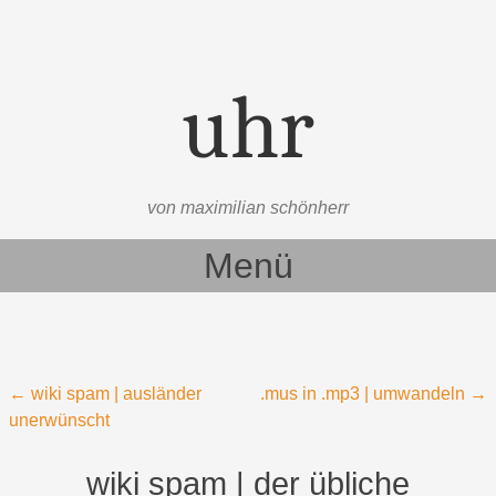
uhr
von maximilian schönherr
Menü
Zum Inhalt springen
Beitragsnavigation
←
wiki spam | ausländer
.mus in .mp3 | umwandeln
→
unerwünscht
wiki spam | der übliche