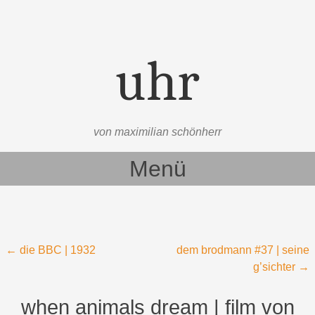
uhr
von maximilian schönherr
Menü
Zum Inhalt springen
Beitragsnavigation
←
die BBC | 1932
dem brodmann #37 | seine
g’sichter
→
when animals dream | film von