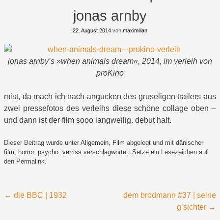
jonas arnby
22. August 2014
von
maximilian
jonas arnby’s »when animals dream«, 2014, im verleih von
proKino
mist, da mach ich nach angucken des gruseligen trailers aus
zwei pressefotos des verleihs diese schöne collage oben –
und dann ist der film sooo langweilig. debut halt.
Dieser Beitrag wurde unter
Allgemein
,
Film
abgelegt und mit
dänischer
film
,
horror
,
psycho
,
verriss
verschlagwortet. Setze ein Lesezeichen auf
den
Permalink
.
Beitragsnavigation
←
die BBC | 1932
dem brodmann #37 | seine
g’sichter
→