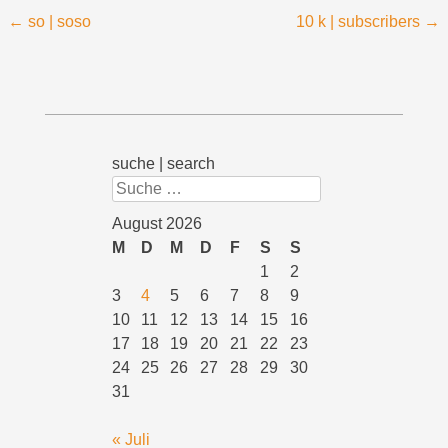
Beitragsnavigation
←
so | soso
10 k | subscribers
→
suche | search
Suchen
August 2026
M
D
M
D
F
S
S
1
2
3
4
5
6
7
8
9
10
11
12
13
14
15
16
17
18
19
20
21
22
23
24
25
26
27
28
29
30
31
« Juli