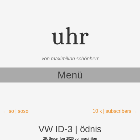
uhr
von maximilian schönherr
Menü
Zum Inhalt springen
Beitragsnavigation
←
so | soso
10 k | subscribers
→
VW ID-3 | ödnis
29. September 2020
von
maximilian