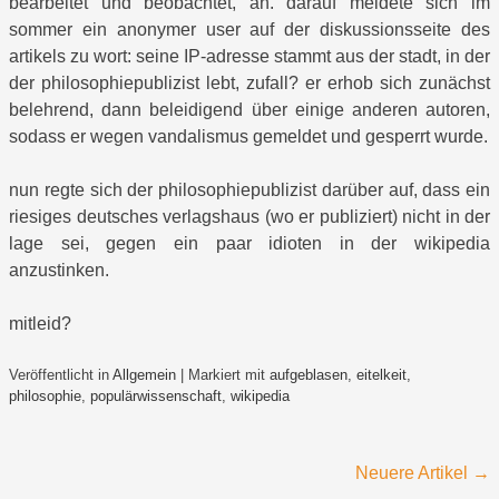
bearbeitet und beobachtet, an. darauf meldete sich im
sommer ein anonymer user auf der diskussionsseite des
artikels zu wort: seine IP-adresse stammt aus der stadt, in der
der philosophiepublizist lebt, zufall? er erhob sich zunächst
belehrend, dann beleidigend über einige anderen autoren,
sodass er wegen vandalismus gemeldet und gesperrt wurde.
nun regte sich der philosophiepublizist darüber auf, dass ein
riesiges deutsches verlagshaus (wo er publiziert) nicht in der
lage sei, gegen ein paar idioten in der wikipedia
anzustinken.
mitleid?
Veröffentlicht in
Allgemein
|
Markiert mit
aufgeblasen
,
eitelkeit
,
philosophie
,
populärwissenschaft
,
wikipedia
Beitragsnavigation
Neuere Artikel
→