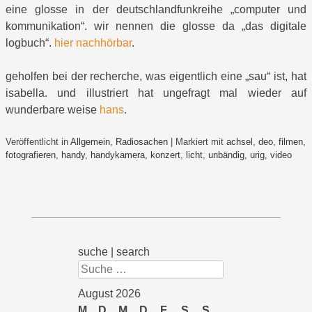
eine glosse in der deutschlandfunkreihe „computer und
kommunikation“. wir nennen die glosse da „das digitale
logbuch“.
hier nachhörbar
.
geholfen bei der recherche, was eigentlich eine „sau“ ist, hat
isabella. und illustriert hat ungefragt mal wieder auf
wunderbare weise
hans
.
Veröffentlicht in
Allgemein
,
Radiosachen
|
Markiert mit
achsel
,
deo
,
filmen
,
fotografieren
,
handy
,
handykamera
,
konzert
,
licht
,
unbändig
,
urig
,
video
suche | search
Suchen
August 2026
M
D
M
D
F
S
S