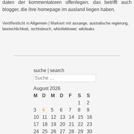
daten der kommentatoren offenlegen. das betrifft auch
blogger, die ihre homepage im ausland liegen haben.
Veröffentlicht in
Allgemein
|
Markiert mit
assange
,
australische regierung
,
bestechlichkeit
,
rechtsbruch
,
whistleblower
,
wikileaks
suche | search
Suchen
August 2026
M
D
M
D
F
S
S
1
2
3
4
5
6
7
8
9
10
11
12
13
14
15
16
17
18
19
20
21
22
23
24
25
26
27
28
29
30