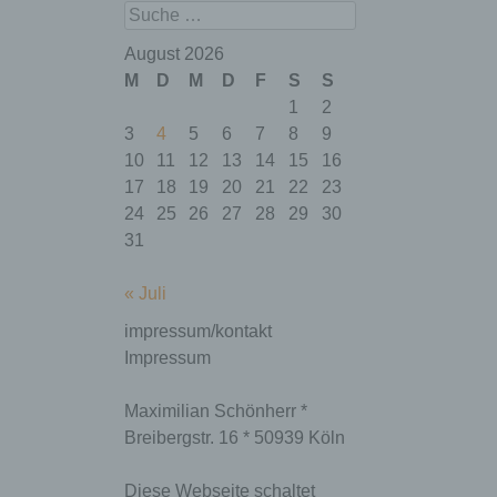
Browser
Suchen
deaktiviert wurde.
wordpress_te
Speicherdauer:
Session
August 2026
st_cookie
Bis zum Ende der
M
D
M
D
F
S
S
Browsersitzung
1
2
(wird beim
Schließen Ihres
3
4
5
6
7
8
9
Internet-Browsers
10
11
12
13
14
15
16
gelöscht).
17
18
19
20
21
22
23
Dieses Cookie
24
25
26
27
28
29
30
speichert Ihre
31
aktuelle Sitzung
mit Bezug auf
PHP-
« Juli
Anwendungen
und gewährleistet
impressum/kontakt
so, dass alle
Impressum
Funktionen dieser
Website, die auf
der PHP-
Maximilian Schönherr *
PHPSESSID
Programmiersprac
Session
Breibergstr. 16 * 50939 Köln
he basieren,
vollständig
angezeigt werden
Diese Webseite schaltet