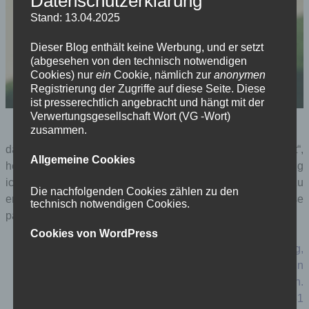
Datenschutzerklärung
Stand: 13.04.2025
Dieser Blog enthält keine Werbung, und er setzt
(abgesehen von den technisch notwendigen
Cookies) nur
ein
Cookie, nämlich zur
anonymen
Registrierung der Zugriffe auf diese Seite. Diese
ist presserechtlich angebracht und hängt mit der
Verwertungsgesellschaft Wort (VG -Wort)
meisterhaus dessau, unscharf. foto: m.s.
zusammen.
dank des buchs “dessau 1945 – moderne zerstört“,
Allgemeine Cookies
herausgegeben von p
hilipp oswalt, edition bauhaus 45, fing
ich an, dies und das in diversen wikipediaartikeln zu
Die nachfolgenden Cookies zählen zu den
ergänzen, etwa im artikel über das
bauhaus dessau
diese
technisch notwendigen Cookies.
passage:
Cookies von WordPress
1931, also gut ein Jahr vor Hitlers
Machtergreifung
,
gewann die
NSDAP
bei den Gemeinderatswahlen in
Dessau 15 der 36 Sitze und war damit stärkste Fraktion.
In ihrem Flugblatt zu den Wahlen am 25. Oktober 1931