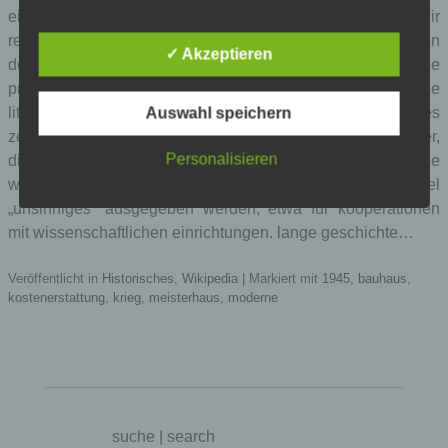
eingerichtete stelle zur kostenerstattung, hier 30 €. wir
regelmäßigen wikipediaautoren werden ausdrücklich von
✓ Akzeptieren
dem verein (der die spendengelder einsammelt und die
programmierer und die server bezahlt) ermuntert, uns solche
Auswahl speichern
literatur erstatten zu lassen. ich schreibe das hier, weil es
zeigt, wofür ein winziger teil der erheblichen spendengelder,
Personalisieren
die die wikipedia so bekommt,
auch
verwendet wird. viele
wikipedia-autoren kritisieren, dass die gelder auch für viel
„unsinniges“ ausgegeben werden, etwa für kooperationen
mit wissenschaftlichen einrichtungen. lange geschichte…
Veröffentlicht in
Historisches
,
Wikipedia
|
Markiert mit
1945
,
bauhaus
,
kostenerstattung
,
krieg
,
meisterhaus
,
moderne
Name
Zweck
Gültigkeit
Dieses Cookie
ermittelt, ob die
Verwendung von
suche | search
Cookies im