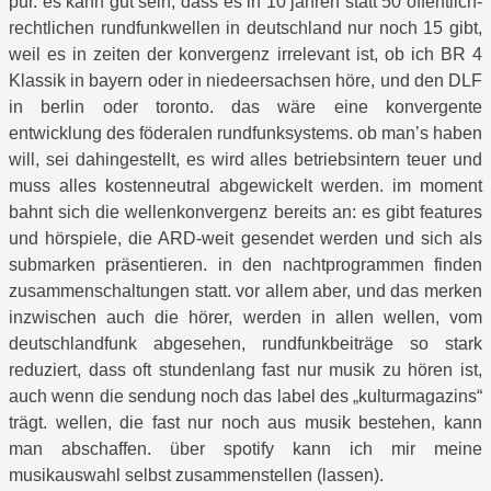
pur. es kann gut sein, dass es in 10 jahren statt 50 öffentlich-
rechtlichen rundfunkwellen in deutschland nur noch 15 gibt,
weil es in zeiten der konvergenz irrelevant ist, ob ich BR 4
Klassik in bayern oder in niedeersachsen höre, und den DLF
in berlin oder toronto. das wäre eine konvergente
entwicklung des föderalen rundfunksystems. ob man’s haben
will, sei dahingestellt, es wird alles betriebsintern teuer und
muss alles kostenneutral abgewickelt werden. im moment
bahnt sich die wellenkonvergenz bereits an: es gibt features
und hörspiele, die ARD-weit gesendet werden und sich als
submarken präsentieren. in den nachtprogrammen finden
zusammenschaltungen statt. vor allem aber, und das merken
inzwischen auch die hörer, werden in allen wellen, vom
deutschlandfunk abgesehen, rundfunkbeiträge so stark
reduziert, dass oft stundenlang fast nur musik zu hören ist,
auch wenn die sendung noch das label des „kulturmagazins“
trägt. wellen, die fast nur noch aus musik bestehen, kann
man abschaffen. über spotify kann ich mir meine
musikauswahl selbst zusammenstellen (lassen).