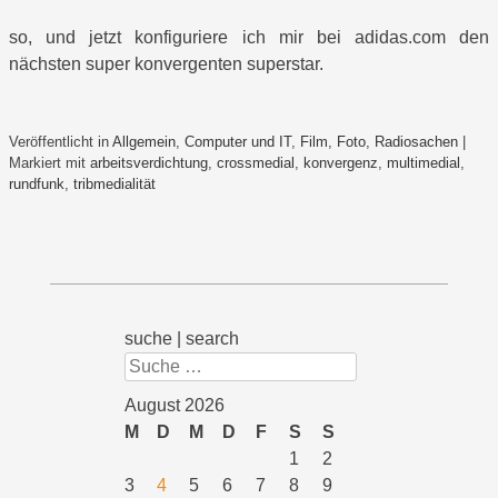
so, und jetzt konfiguriere ich mir bei adidas.com den
nächsten super konvergenten superstar.
Veröffentlicht in
Allgemein
,
Computer und IT
,
Film
,
Foto
,
Radiosachen
|
Markiert mit
arbeitsverdichtung
,
crossmedial
,
konvergenz
,
multimedial
,
rundfunk
,
tribmedialität
suche | search
Suchen
August 2026
M
D
M
D
F
S
S
1
2
3
4
5
6
7
8
9