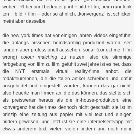
wobei TRI bei print bedeutet print + bild + film, beim rundfunk
ton + bild + film – oder so ähnlich. „konvergenz“ ist schicker,
meint aber dasselbe.
die new york times hat vor einigen jahren videos eingeführt,
die anfangs bisschen hemdsärmlig produziert waren, seit
langem aber professionell aussehen, sogar (correct me if i’m
wrong)
colour matching
zu nutzen, also die stimmige
farbgebung von film zu film. gefühlt zwei jahre ist es her, dass
die NYT erstmals virtual reality-filme anbot. die
redakteureInnen, die die tollen artikel schreiben und dafür
ausgebildet und eingestellt wurden, können das gar nicht.
also heuerte man firmen an, die das können. das stellte sich
als preiswerter heraus als die in-house-produktion. eine
konvergenz hat die times dennoch nicht geschafft. sie ist im
prinzip eine zeitung aus papier mit viel text und einigen
bildern gewesen, und jetzt ist sie eine internetseite/app mit
etwas anderem text, vielen vielen bildern und noch mehr