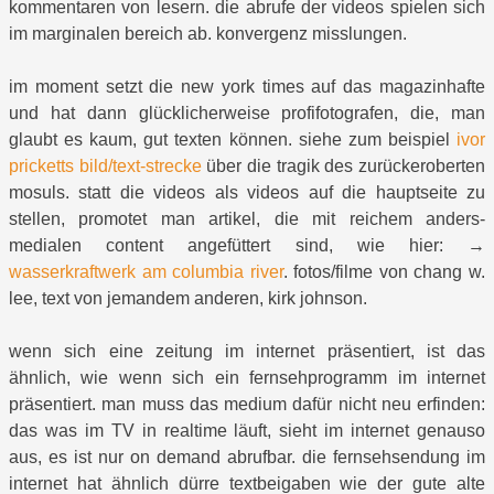
kommentaren von lesern. die abrufe der videos spielen sich
im marginalen bereich ab. konvergenz misslungen.
im moment setzt die new york times auf das magazinhafte
und hat dann glücklicherweise profifotografen, die, man
glaubt es kaum, gut texten können. siehe zum beispiel
ivor
pricketts bild/text-strecke
über die tragik des zurückeroberten
mosuls. statt die videos als videos auf die hauptseite zu
stellen, promotet man artikel, die mit reichem anders-
medialen content angefüttert sind, wie hier: →
wasserkraftwerk am columbia river
. fotos/filme von chang w.
lee, text von jemandem anderen, kirk johnson.
wenn sich eine zeitung im internet präsentiert, ist das
ähnlich, wie wenn sich ein fernsehprogramm im internet
präsentiert. man muss das medium dafür nicht neu erfinden:
das was im TV in realtime läuft, sieht im internet genauso
aus, es ist nur on demand abrufbar. die fernsehsendung im
internet hat ähnlich dürre textbeigaben wie der gute alte