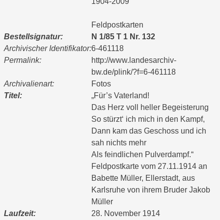
1904-2009
Feldpostkarten
Bestellsignatur:
N 1/85 T 1 Nr. 132
Archivischer Identifikator:
6-461118
Permalink:
http://www.landesarchiv-
bw.de/plink/?f=6-461118
Archivalienart:
Fotos
Titel:
„Für’s Vaterland!
Das Herz voll heller Begeisterung
So stürzt‘ ich mich in den Kampf,
Dann kam das Geschoss und ich
sah nichts mehr
Als feindlichen Pulverdampf.“
Feldpostkarte vom 27.11.1914 an
Babette Müller, Ellerstadt, aus
Karlsruhe von ihrem Bruder Jakob
Müller
Laufzeit:
28. November 1914