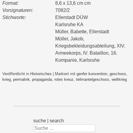
Format:
8,6 x 13,6 cm cm
Vorsignaturen:
7082/2
Stichworte:
Ellerstadt DÜW
Karlsruhe KA
Müller, Babette, Ellerstadt
Müller, Jakob,
Kriegsbekleidungsabteilung, XIV.
Armeekorps, IV. Bataillon, 16.
Kompanie, Karlsruhe
Veröffentlicht in
Historisches
|
Markiert mit
genfer konvention
,
geschoss
,
krieg
,
permalink
,
propaganda
,
rotes kreuz
,
teilmantelgeschoss
,
weltkrieg
suche | search
Suchen