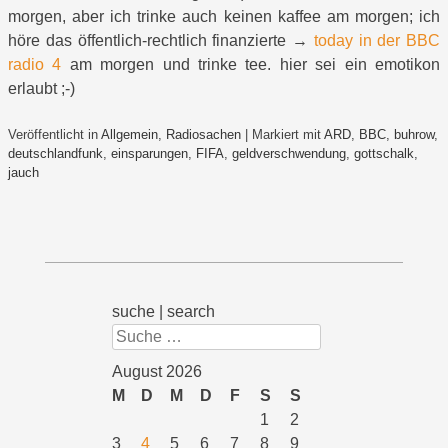
morgen, aber ich trinke auch keinen kaffee am morgen; ich
höre das öffentlich-rechtlich finanzierte →
today in der BBC
radio 4
am morgen und trinke tee. hier sei ein emotikon
erlaubt ;-)
Veröffentlicht in
Allgemein
,
Radiosachen
|
Markiert mit
ARD
,
BBC
,
buhrow
,
deutschlandfunk
,
einsparungen
,
FIFA
,
geldverschwendung
,
gottschalk
,
jauch
suche | search
Suchen
August 2026
M
D
M
D
F
S
S
1
2
3
4
5
6
7
8
9