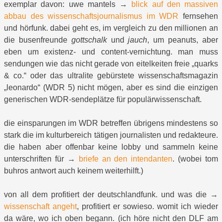
exemplar davon: uwe mantels →
blick auf den massiven
abbau des wissenschaftsjournalismus im WDR
fernsehen
und hörfunk. dabei geht es, im vergleich zu den millionen an
die busenfreunde
gottschalk
und
jauch
, um peanuts, aber
eben um existenz- und content-vernichtung. man muss
sendungen wie das nicht gerade von eitelkeiten freie „quarks
& co.“ oder das ultralite gebürstete wissenschaftsmagazin
„leonardo“ (WDR 5) nicht mögen, aber es sind die einzigen
generischen WDR-sendeplätze für populärwissenschaft.
die einsparungen im WDR betreffen übrigens mindestens so
stark die im kulturbereich tätigen journalisten und redakteure.
die haben aber offenbar keine lobby und sammeln keine
unterschriften für →
briefe an den intendanten
. (wobei tom
buhros antwort auch keinem weiterhilft.)
von all dem profitiert der deutschlandfunk. und was die →
wissenschaft angeht
, profitiert er sowieso. womit ich wieder
da wäre, wo ich oben begann. (ich höre nicht den DLF am