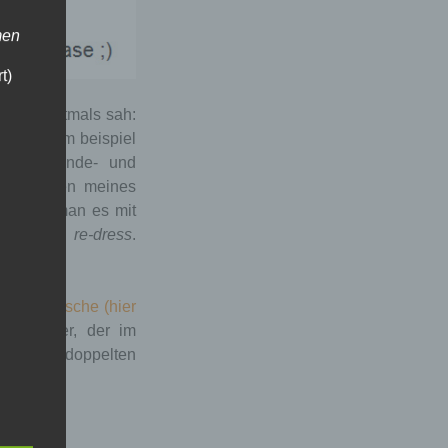
men
t)
 text erstmals sah:
hm, wie im beispiel
ir die binde- und
 deutschen meines
ts, wenn man es mit
dress
und
re-dress
.
s die
englische (hier
 grafiker, der im
 allem die doppelten