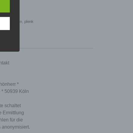
rich
,
hyphen
,
plenk
takt
hönherr *
6 * 50939 Köln
e schaltet
e Ermittlung
hlen für die
 anonymisiert.