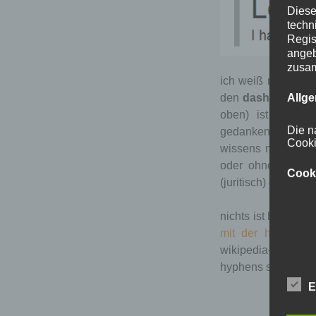
Diese
techn
Regis
angeb
zusa
ich weiß nicht meh
Allg
den
dash
. in sein
oben) ist er
sch
Die n
gedankenstriche,
Cooki
wissens nach nicht
oder ohne hyphen 
Cook
(juritisch)
entschäd
nichts ist besser f
mit der hyphen-g
wikipedia-univer
hyphens sind ihm 
E