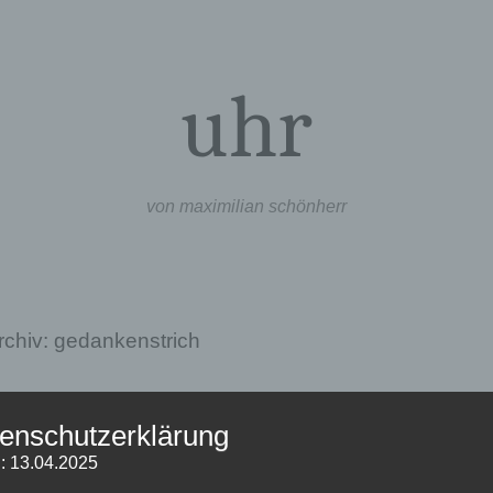
uhr
von maximilian schönherr
rchiv:
gedankenstrich
hyphens und dashes
enschutzerklärung
8. September 2013
: 13.04.2025