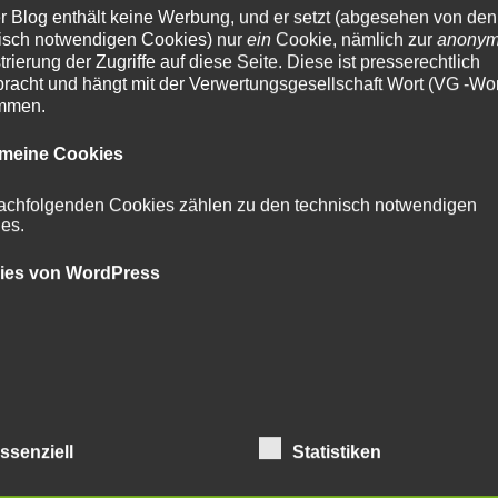
r Blog enthält keine Werbung, und er setzt (abgesehen von den
isch notwendigen Cookies) nur
ein
Cookie, nämlich zur
anony
trierung der Zugriffe auf diese Seite. Diese ist presserechtlich
racht und hängt mit der Verwertungsgesellschaft Wort (VG -Wor
mmen.
r, wann ich diesen langen gedankenstrich in einem englischen
emeine Cookies
er
unspaced version
(ohne leerzeichen* rechts oder links von i
ier
großartig. gibt ihn im deutschen nicht. dafür haben w
achfolgenden Cookies zählen zu den technisch notwendigen
 die englisch so wunderschön „hyphens“ heißen. was es im
es.
 gibt, ist eine völlige veränderung der bedeutung eines wor
schreibt. im englischen gibt es viele beispiele, eins ist
re
ies von WordPress
igen
und sich
neu einkleiden
.
ür die hyphen- und dashologie als die wikipedia, hier besonder
esetzgebung)
. und oben, „leave me a message!“, von einem
sum um
dashes
bittet, und um die vermeidung von
hyphens
. vor
–
kelvin song
– ein dorn im auge.
ssenziell
Statistiken