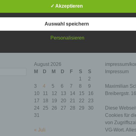
✓ Akzeptieren
hen =
plenk
.
ente und weniger exzellente Worte
|
Markiert mit
bindestrich
,
dash
,
gedankenst
Auswahl speichern
Personalisieren
August 2026
impressum/kon
M
D
M
D
F
S
S
Impressum
1
2
3
4
5
6
7
8
9
Maximilian Sc
10
11
12
13
14
15
16
Breibergstr. 1
17
18
19
20
21
22
23
24
25
26
27
28
29
30
Diese Webseit
31
Cookies für di
von Zugriffsza
« Juli
VG-Wort. Alles