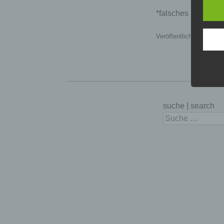
*falsches leerzeic
Veröffentlicht in
Exzell
suche | search
Suchen