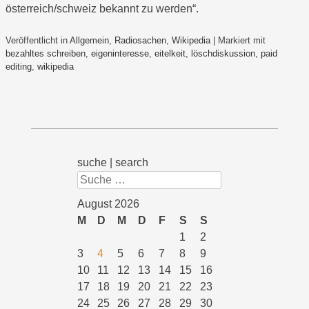
österreich/schweiz bekannt zu werden“.
Veröffentlicht in
Allgemein
,
Radiosachen
,
Wikipedia
|
Markiert mit
bezahltes schreiben
,
eigeninteresse
,
eitelkeit
,
löschdiskussion
,
paid
editing
,
wikipedia
suche | search
Suchen
August 2026
M
D
M
D
F
S
S
1
2
3
4
5
6
7
8
9
10
11
12
13
14
15
16
17
18
19
20
21
22
23
24
25
26
27
28
29
30