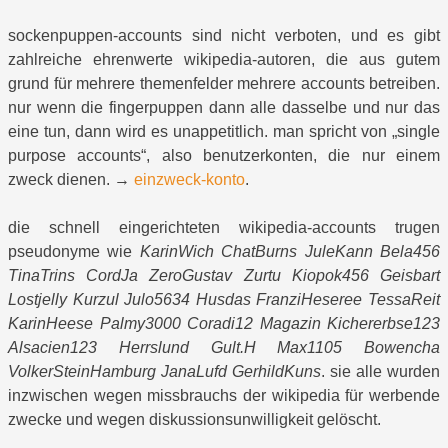
sockenpuppen-accounts sind nicht verboten, und es gibt
zahlreiche ehrenwerte wikipedia-autoren, die aus gutem
grund für mehrere themenfelder mehrere accounts betreiben.
nur wenn die fingerpuppen dann alle dasselbe und nur das
eine tun, dann wird es unappetitlich. man spricht von „single
purpose accounts“, also benutzerkonten, die nur einem
zweck dienen. →
einzweck-konto
.
die schnell eingerichteten wikipedia-accounts trugen
pseudonyme wie
KarinWich ChatBurns JuleKann Bela456
TinaTrins CordJa ZeroGustav Zurtu Kiopok456 Geisbart
Lostjelly Kurzul Julo5634 Husdas FranziHeseree TessaReit
KarinHeese Palmy3000 Coradi12 Magazin Kichererbse123
Alsacien123 Herrslund Gult.H Max1105 Bowencha
VolkerSteinHamburg JanaLufd GerhildKuns
. sie alle wurden
inzwischen wegen missbrauchs der wikipedia für werbende
zwecke und wegen diskussionsunwilligkeit gelöscht.