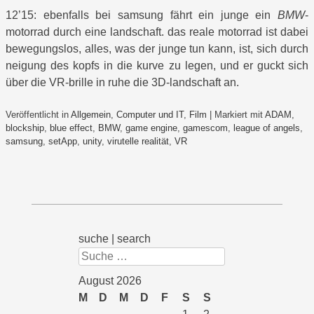
12’15: ebenfalls bei samsung fährt ein junge ein
BMW
-
motorrad durch eine landschaft. das reale motorrad ist dabei
bewegungslos, alles, was der junge tun kann, ist, sich durch
neigung des kopfs in die kurve zu legen, und er guckt sich
über die VR-brille in ruhe die 3D-landschaft an.
Veröffentlicht in
Allgemein
,
Computer und IT
,
Film
|
Markiert mit
ADAM
,
blockship
,
blue effect
,
BMW
,
game engine
,
gamescom
,
league of angels
,
samsung
,
setApp
,
unity
,
virutelle realität
,
VR
suche | search
Suchen
August 2026
M
D
M
D
F
S
S