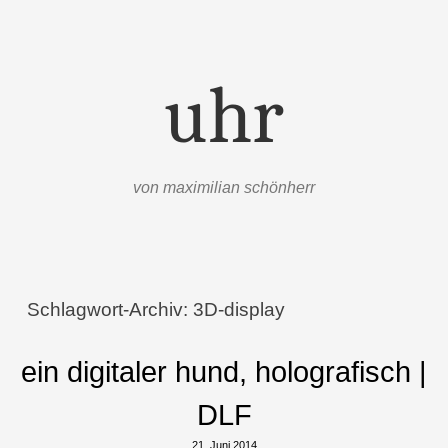
uhr
von maximilian schönherr
Menü
Zum Inhalt springen
Schlagwort-Archiv:
3D-display
ein digitaler hund, holografisch |
DLF
21. Juni 2014