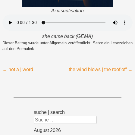
Ai visualisation
she came back (GEMA)
Dieser Beitrag wurde unter
Allgemein
veröffentlicht. Setze ein Lesezeichen
auf den
Permalink
.
Beitragsnavigation
←
not a | word
the wind blows | the roof off
→
suche | search
Suchen
August 2026