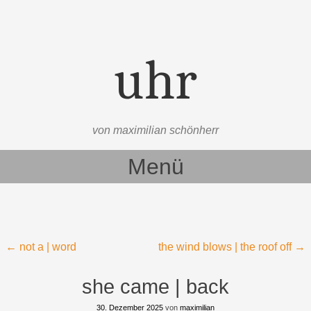
uhr
von maximilian schönherr
Menü
Zum Inhalt springen
Beitragsnavigation
←
not a | word
the wind blows | the roof off
→
she came | back
30. Dezember 2025
von
maximilian