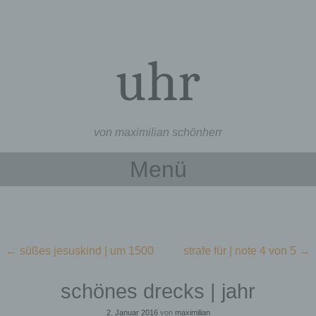
uhr
von maximilian schönherr
Menü
Zum Inhalt springen
Beitragsnavigation
←
süßes jesuskind | um 1500
strafe für | note 4 von 5
→
schönes drecks | jahr
2. Januar 2016
von
maximilian