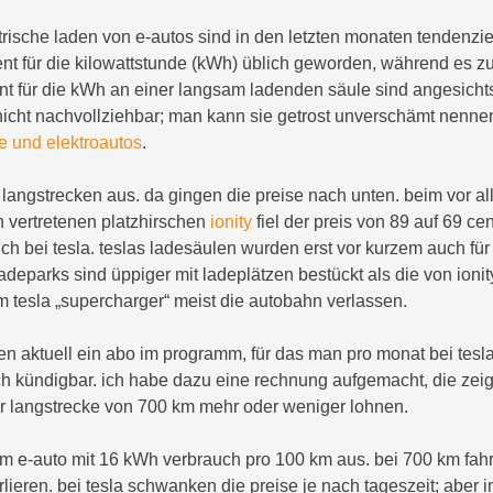
ktrische laden von e-autos sind in den letzten monaten tendenzie
cent für die kilowattstunde (kWh) üblich geworden, während es z
ent für die kWh an einer langsam ladenden säule sind angesichts
 nicht nachvollziehbar; man kann sie getrost unverschämt nenne
e und elektroautos
.
 langstrecken aus. da gingen die preise nach unten. beim vor a
n vertretenen platzhirschen
ionity
fiel der preis von 89 auf 69 cen
h bei tesla. teslas ladesäulen wurden erst vor kurzem auch für 
 ladeparks sind üppiger mit ladeplätzen bestückt als die von ioni
 tesla „supercharger“ meist die autobahn verlassen.
n aktuell ein abo im programm, für das man pro monat bei tesla
ch kündigbar. ich habe dazu eine rechnung aufgemacht, die zeig
er langstrecke von 700 km mehr oder weniger lohnen.
m e-auto mit 16 kWh verbrauch pro 100 km aus. bei 700 km fahr
ieren. bei tesla schwanken die preise je nach tageszeit; aber 