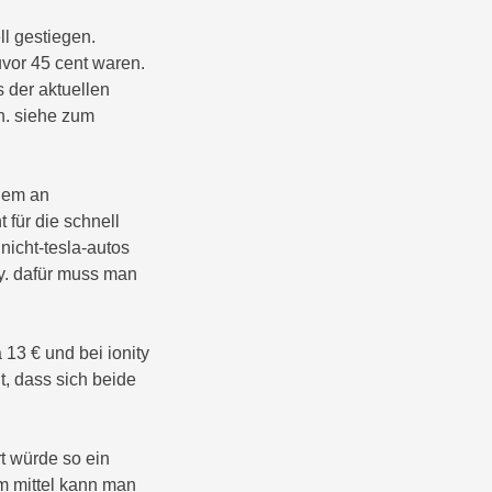
ll gestiegen.
uvor 45 cent waren.
 der aktuellen
n. siehe zum
llem an
t für die schnell
nicht-tesla-autos
ty. dafür muss man
 13 € und bei ionity
t, dass sich beide
t würde so ein
im mittel kann man