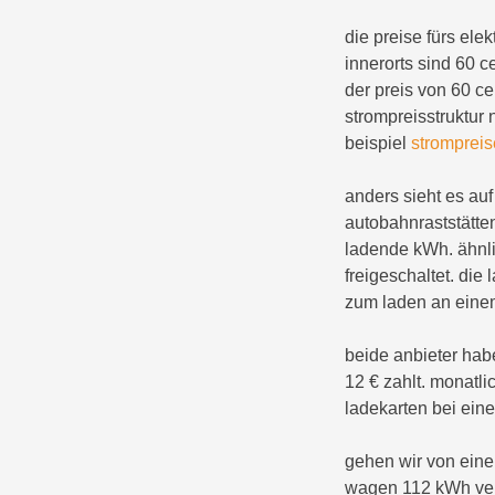
die preise fürs ele
innerorts sind 60 
der preis von 60 c
strompreisstruktur
beispiel
strompreis
anders sieht es auf
autobahnraststätte
ladende kWh. ähnlic
freigeschaltet. die
zum laden an einem
beide anbieter habe
12 € zahlt. monatli
ladekarten bei ein
gehen wir von eine
wagen 112 kWh verl