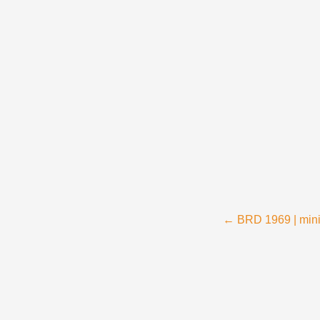
Menü
Zum Inhalt springen
Beitragsnavigation
←
BRD 1969 | mini