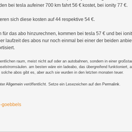
en bei tesla aufeiner 700 km fahrt 56 € kostet, bei ionity 77 €.
ren sich diese kosten auf 44 respektive 54 €.
 für das abo hinzurechnen, kommen bei tesla 57 € und bei ionit
r laufzeit des abos nur noch einmal bei einer der beiden anbiete
tisiert.
ffentlichen raum, meist nicht auf oder an autobahnen, sondern in einer großsta
lstromsäulen. am besten wäre ein ladeabo, das übergreifend funktioniert, al
. solche abos gibt es, aber auch sie wurden in den letzten monaten teuer.
nter
Allgemein
veröffentlicht. Setze ein Lesezeichen auf den
Permalink
.
-goebbels