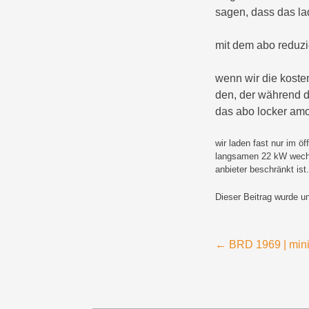
sagen, dass das lad
mit dem abo reduzie
wenn wir die kosten
den, der während de
das abo locker amor
wir laden fast nur im ö
langsamen 22 kW wechse
anbieter beschränkt ist
Dieser Beitrag wurde u
Beitragsnavigation
←
BRD 1969 | mini