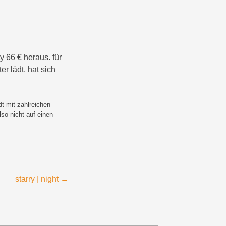
y 66 € heraus. für
r lädt, hat sich
dt mit zahlreichen
so nicht auf einen
starry | night
→