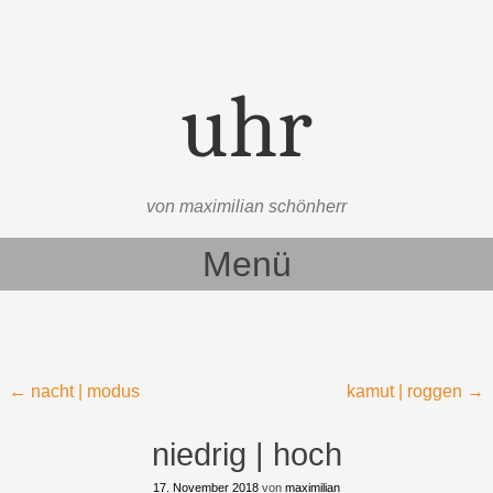
uhr
von maximilian schönherr
Menü
Zum Inhalt springen
Beitragsnavigation
←
nacht | modus
kamut | roggen
→
niedrig | hoch
17. November 2018
von
maximilian