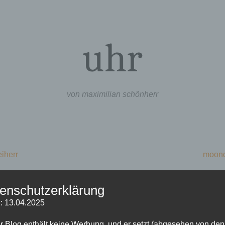
uhr
von maximilian schönherr
eiherr
moond
neu in der wikipedia | ftp-welt
enschutzerklärung
24. Dezember 2015
von
maximilian
: 13.04.2025
r Blog enthält keine Werbung, und er setzt (abgesehen von den