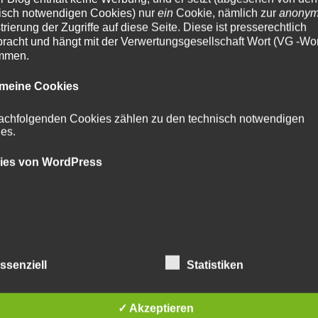
isch notwendigen Cookies) nur
ein
Cookie, nämlich zur
anony
trierung der Zugriffe auf diese Seite. Diese ist presserechtlich
racht und hängt mit der Verwertungsgesellschaft Wort (VG -Wor
mmen.
emeine Cookies
header der webseite von ftpwelt, 15. juni 2004
achfolgenden Cookies zählen zu den technisch notwendigen
es.
r den umstrittenen rechtsanwalt günter von gravenreuth (sie
.ftpwelt.com, ein unsäglich dummes webportal der jahre 2003-
ies von WordPress
e dachten, mit dem illegalen vertrieb urheberrechtlich geschützt
ckt bleiben zu können. und mindestens so dumm von den ca
chts dabei dachten.
er wikipedia-artikel über die →
FTP-Welt
. jetzt gibt es ihn.
ssenziell
Statistiken
nter
Allgemein
,
Computer und IT
,
Historisches
abgelegt und mit
betrug
,
krimin
,
unterschlagung
verschlagwortet. Setze ein Lesezeichen auf den
Permalink
.
✓ Akzeptieren