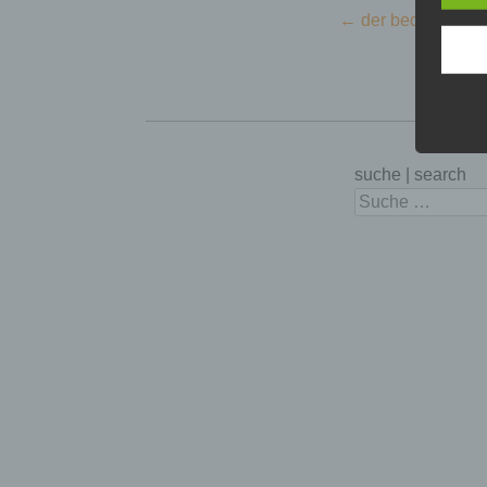
Beitragsnavigation
←
der bedrohte | fr
suche | search
Suchen