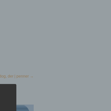
og, der | penner
→