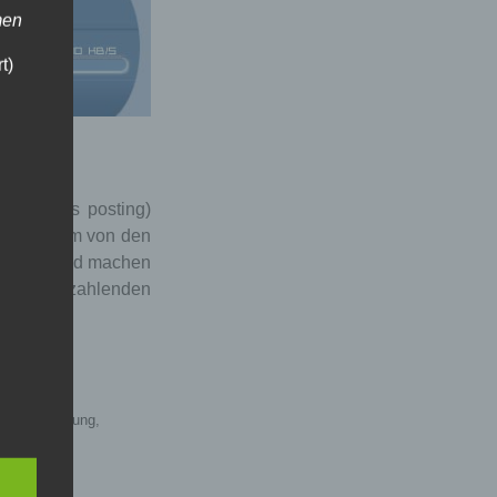
men
t)
he letztes posting)
2004. dumm von den
er filme geld machen
. 45.000 zahlenden
elle vereinigung
,