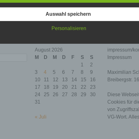
eiherr
moond
Auswahl speichern
Personalisieren
August 2026
impressum/kon
M
D
M
D
F
S
S
Impressum
1
2
3
4
5
6
7
8
9
Maximilian Sc
10
11
12
13
14
15
16
Breibergstr. 1
17
18
19
20
21
22
23
24
25
26
27
28
29
30
Diese Webseit
31
Cookies für di
von Zugriffsza
« Juli
VG-Wort. Alles