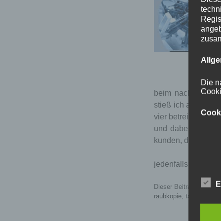
techn
Regis
angeb
zusa
Allg
Die n
Cooki
beim nachlesen übe
stieß ich auf www
Cook
vier betreibern, di
und dabei unentde
kunden, die sich ni
jedenfalls fehlte d
E
Dieser Beitrag wurde u
raubkopie
,
tauschbörse