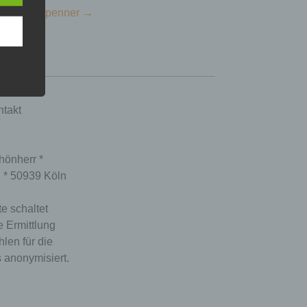
og, der | penner
→
takt
hönherr *
6 * 50939 Köln
e schaltet
e Ermittlung
hlen für die
 anonymisiert.