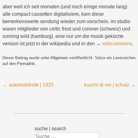
aber weil ich seit monaten (und noch einige monate lang)
alte compact cassetten digitalisiere, kam diese
bemerkenswerte sendung wieder zum vorschein. im studio
waren mitglieder von celtic frost und coroner (schweiz) und
running wild (hamburg). eine nur um die musik gekürzte
version ist jetzt in der wikipedia und in den →
wikicommons
.
Dieser Beitrag wurde unter
Allgemein
veröffentlicht. Setze ein Lesezeichen
auf den
Permalink
.
Beitragsnavigation
←
automobilistik | 1925
kuschl di nei | schatz
→
suche | search
Suchen