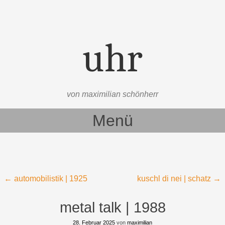
uhr
von maximilian schönherr
Menü
Zum Inhalt springen
Beitragsnavigation
←
automobilistik | 1925
kuschl di nei | schatz
→
metal talk | 1988
28. Februar 2025
von
maximilian