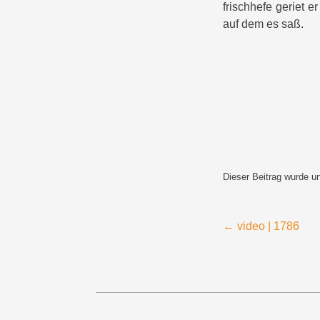
frischhefe geriet 
auf dem es saß.
Dieser Beitrag wurde u
Beitragsnavigation
←
video | 1786