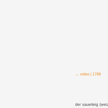
Menü
Zum Inhalt springen
Beitragsnavigation
←
video | 1786
der sauerteig (we