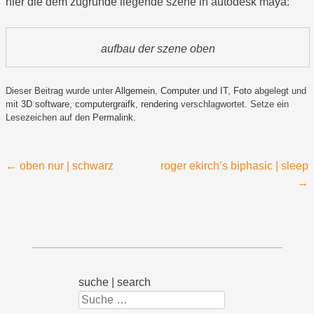
hier die dem zugrunde liegende szene in autodesk maya:
aufbau der szene oben
Dieser Beitrag wurde unter
Allgemein
,
Computer und IT
,
Foto
abgelegt und
mit
3D software
,
computergraifk
,
rendering
verschlagwortet. Setze ein
Lesezeichen auf den
Permalink
.
Beitragsnavigation
←
oben nur | schwarz
roger ekirch’s biphasic | sleep
→
suche | search
Suchen