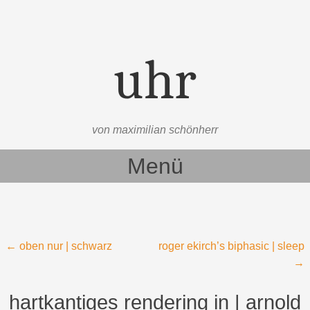
uhr
von maximilian schönherr
Menü
Zum Inhalt springen
Beitragsnavigation
←
oben nur | schwarz
roger ekirch’s biphasic | sleep
→
hartkantiges rendering in | arnold