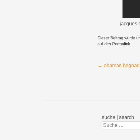
jacques d
Dieser Beitrag wurde u
auf den
Permalink
.
Beitragsnavigation
←
obamas begnadi
suche | search
Suchen