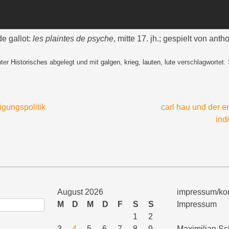
e gallot:
les plaintes de psyche
, mitte 17. jh.; gespielt von anth
nter
Historisches
abgelegt und mit
galgen
,
krieg
,
lauten
,
lute
verschlagwortet.
gungspolitik
carl hau und der e
ind
August 2026
impressum/kon
M
D
M
D
F
S
S
Impressum
1
2
3
4
5
6
7
8
9
Maximilian Sc