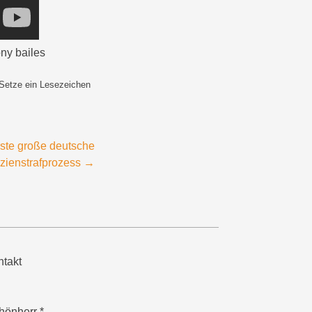
ony bailes
 Setze ein Lesezeichen
rste große deutsche
izienstrafprozess
→
takt
hönherr *