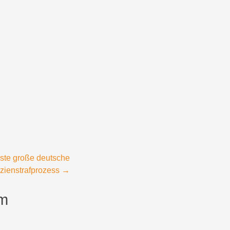
rste große deutsche
izienstrafprozess
→
um