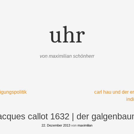
uhr
von maximilian schönherr
gungspolitik
carl hau und der e
ind
acques callot 1632 | der galgenba
22. Dezember 2013
von
maximilian