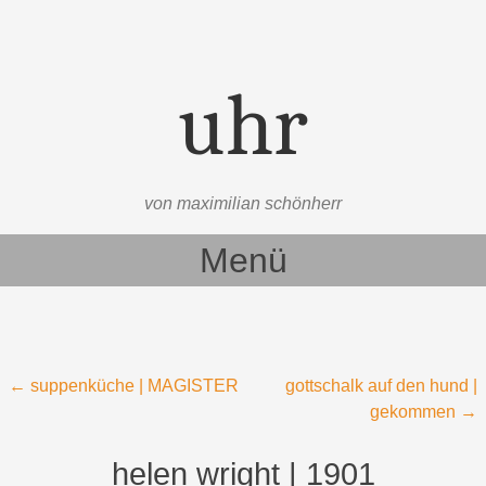
uhr
von maximilian schönherr
Menü
Zum Inhalt springen
Beitragsnavigation
←
suppenküche | MAGISTER
gottschalk auf den hund |
gekommen
→
helen wright | 1901