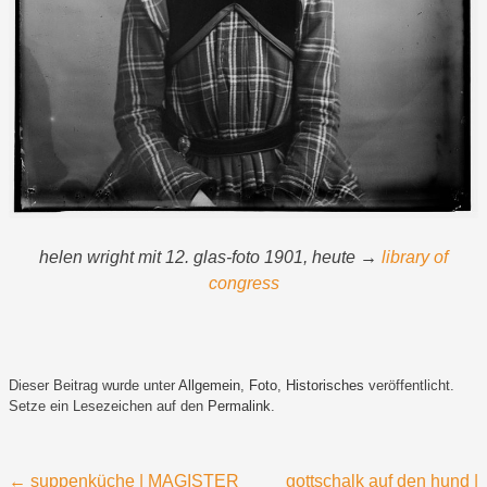
helen wright mit 12. glas-foto 1901, heute →
library of
congress
Dieser Beitrag wurde unter
Allgemein
,
Foto
,
Historisches
veröffentlicht.
Setze ein Lesezeichen auf den
Permalink
.
Beitragsnavigation
←
suppenküche | MAGISTER
gottschalk auf den hund |