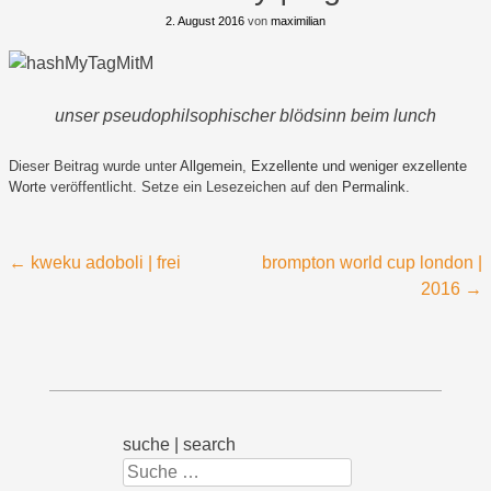
2. August 2016
von
maximilian
unser pseudophilsophischer blödsinn beim lunch
Dieser Beitrag wurde unter
Allgemein
,
Exzellente und weniger exzellente
Worte
veröffentlicht. Setze ein Lesezeichen auf den
Permalink
.
Beitragsnavigation
←
kweku adoboli | frei
brompton world cup london |
2016
→
suche | search
Suchen