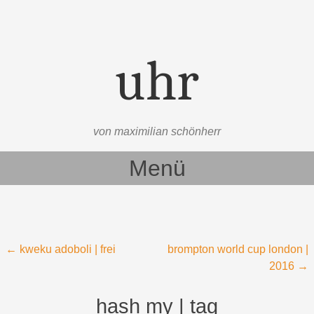
uhr
von maximilian schönherr
Menü
Zum Inhalt springen
Beitragsnavigation
←
kweku adoboli | frei
brompton world cup london |
2016
→
hash my | tag