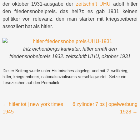
der oktober 1931-ausgabe der
zeitschrift UHU
adolf hitler
den friedensnobelpreis. das heißt: es gab 1931 keinen
politiker von relevanz, den man stärker mit kriegstreiberei
assoziiert hat als hitler.
fritz eichenbergs karikatur: hitler erhält den
friedensnobelpreis 1932. zeitschrift UHU, oktober 1931
Dieser Beitrag wurde unter
Historisches
abgelegt und mit
2. weltkrieg
,
hitler
,
kriegstreiberei
,
nationalsozialisums
verschlagwortet. Setze ein
Lesezeichen auf den
Permalink
.
Beitragsnavigation
←
hitler tot | new york times
6 zylinder 7 ps | opelwerbung
1945
1928
→