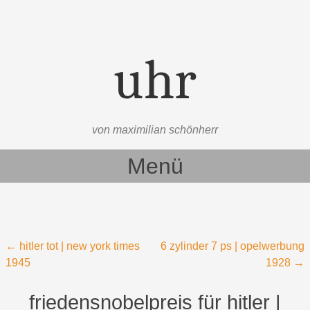
uhr
von maximilian schönherr
Menü
Zum Inhalt springen
Beitragsnavigation
←
hitler tot | new york times
6 zylinder 7 ps | opelwerbung
1945
1928
→
friedensnobelpreis für hitler |