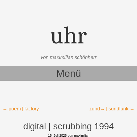
uhr
von maximilian schönherr
Menü
Zum Inhalt springen
Beitragsnavigation
←
poem | factory
zünd→ | sündfunk
→
digital | scrubbing 1994
15. Juli 2025
von
maximilian