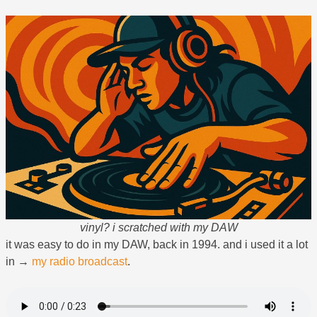
vinyl? i scratched with my DAW
it was easy to do in my DAW, back in 1994. and i used it a lot
in →
my radio broadcast
.