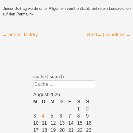
Dieser Beitrag wurde unter
Allgemein
veröffentlicht. Setze ein Lesezeichen
auf den
Permalink
.
Beitragsnavigation
←
poem | factory
zünd→ | sündfunk
→
suche | search
Suchen
August 2026
M
D
M
D
F
S
S
1
2
3
4
5
6
7
8
9
10
11
12
13
14
15
16
17
18
19
20
21
22
23