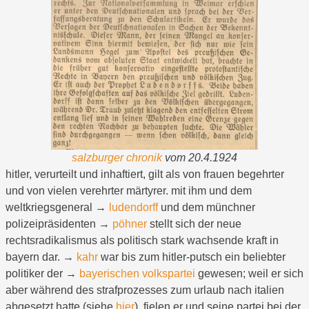
salzburger chronik
vom 20.4.1924
hitler, verurteilt und inhaftiert, gilt als von frauen begehrter
und von vielen verehrter märtyrer. mit ihm und dem
weltkriegsgeneral →
ludendorff
und dem münchner
polizeipräsidenten →
pöhner
stellt sich der neue
rechtsradikalismus als politisch stark wachsende kraft in
bayern dar. →
kahr
war bis zum hitler-putsch ein beliebter
politiker der →
bayerischen volkspartei
gewesen; weil er sich
aber während des strafprozesses zum urlaub nach italien
abgesetzt hatte (siehe
hier
), fielen er und seine partei bei der