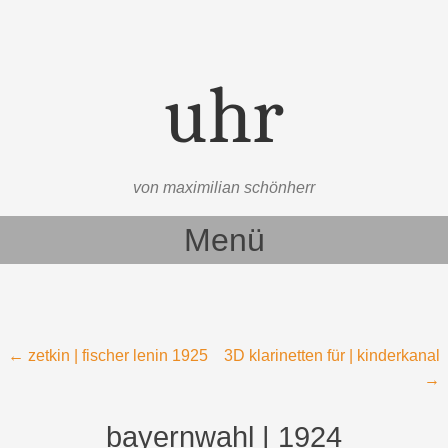
uhr
von maximilian schönherr
Menü
Zum Inhalt springen
Beitragsnavigation
←
zetkin | fischer lenin 1925
3D klarinetten für | kinderkanal
→
bayernwahl | 1924