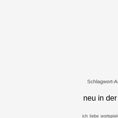
Menü
Zum Inhalt springen
Schlagwort-A
neu in der
ich liebe wortspi