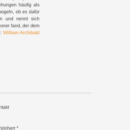
ehungen häufig als
oogeln, ob es dafür
en und nennt sich
pooner fand, der dem
l:
William Archibald
takt
hönherr *