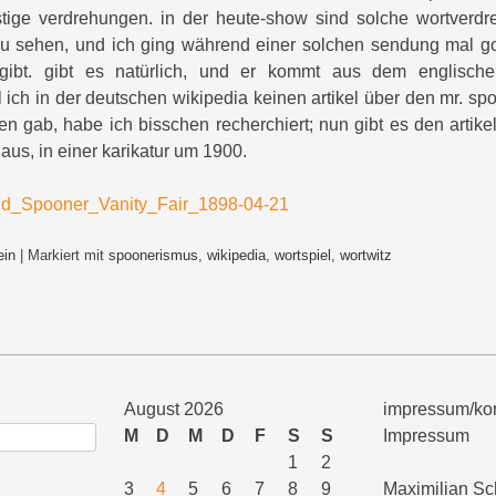
tige verdrehungen. in der heute-show sind solche wortverdr
 zu sehen, und ich ging während einer solchen sendung mal g
f gibt. gibt es natürlich, und er kommt aus dem englisch
l ich in der deutschen wikipedia keinen artikel über den mr. s
en gab, habe ich bisschen recherchiert; nun gibt es den artike
 aus, in einer karikatur um 1900.
ein
|
Markiert mit
spoonerismus
,
wikipedia
,
wortspiel
,
wortwitz
August 2026
impressum/kon
M
D
M
D
F
S
S
Impressum
1
2
3
4
5
6
7
8
9
Maximilian Sc